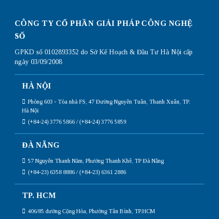
CÔNG TY CỔ PHẦN GIẢI PHÁP CÔNG NGHỆ
SỐ
GPKD số 0102893352 do Sở Kế Hoạch & Đầu Tư Hà Nội cấp
ngày 03/09/2008
HÀ NỘI
Phòng 603 - Tòa nhà FS, 47 Đường Nguyễn Tuân, Thanh Xuân, TP.
Hà Nội
(+84-24) 3776 5866 / (+84-24) 3776 5859
ĐÀ NẴNG
57 Nguyễn Thanh Năm, Phường Thanh Khê, TP Đà Nẵng
(+84-23) 6358 8886 / (+84-23) 6361 2886
TP. HCM
406/85 đường Cộng Hòa, Phường Tân Bình, TP.HCM