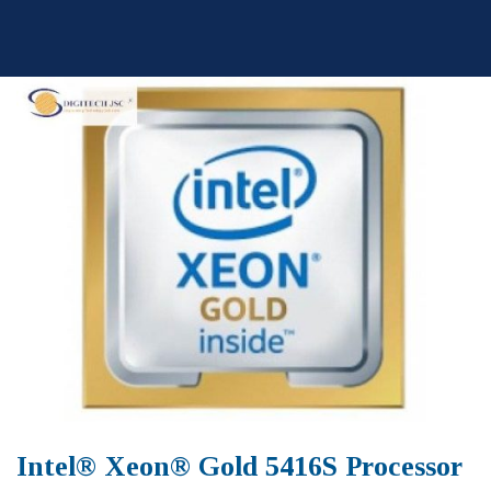
Skip
to
content
Intel® Xeon® Gold 5416S Processor