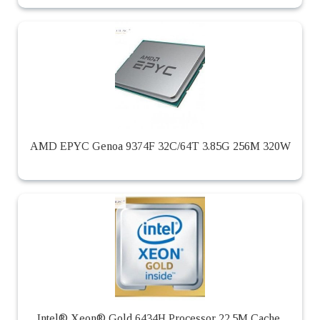
AMD EPYC Genoa 9374F 32C/64T 3.85G 256M 320W
Intel® Xeon® Gold 6434H Processor 22.5M Cache,