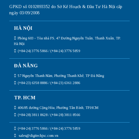
GPKD số 0102893352 do Sở Kế Hoạch & Đầu Tư Hà Nội cấp
ngày 03/09/2008
HÀ NỘI
Phòng 603 - Tòa nhà FS, 47 Đường Nguyễn Tuân, Thanh Xuân, TP.
Hà Nội
(+84-24) 3776 5866 / (+84-24) 3776 5859
ĐÀ NẴNG
57 Nguyễn Thanh Năm, Phường Thanh Khê, TP Đà Nẵng
(+84-23) 6358 8886 / (+84-23) 6361 2886
TP. HCM
406/85 đường Cộng Hòa, Phường Tân Bình, TP.HCM
(+84-28) 3811 8628 / (+84-28) 3811 8566
(+84-24) 3776 5866 / (+84-24) 3776 5859
sales@digitechjsc.com.vn