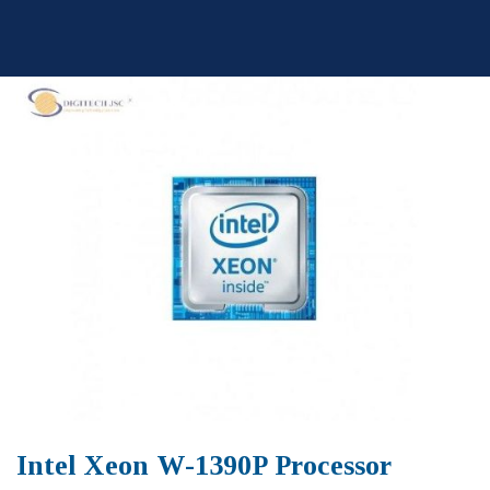
Skip
to
content
Intel Xeon W-1390P Processor