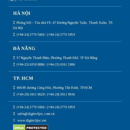
HÀ NỘI
Phòng 603 - Tòa nhà FS, 47 Đường Nguyễn Tuân, Thanh Xuân, TP.
Hà Nội
(+84-24) 3776 5866 / (+84-24) 3776 5859
ĐÀ NẴNG
57 Nguyễn Thanh Năm, Phường Thanh Khê, TP Đà Nẵng
(+84-23) 6358 8886 / (+84-23) 6361 2886
TP. HCM
406/85 đường Cộng Hòa, Phường Tân Bình, TP.HCM
(+84-28) 3811 8628 / (+84-28) 3811 8566
(+84-24) 3776 5866 / (+84-24) 3776 5859
sales@digitechjsc.com.vn
www.digitechjsc.net