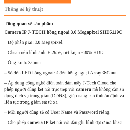
Thông số kỹ thuật
Tổng quan về sản phẩm
Camera IP J-TECH
hồng ngoại 3.0 Megapixel SHD5119C
– Độ phân giải: 3.0 Megapixel.
– Chuẩn nén hình ảnh: H.265+, tiết kiệm ~80% HDD.
– Ống kính: 3.6mm.
– Số đèn LED hồng ngoại: 4 đèn hồng ngoại Array Φ42mm.
– Áp dụng công nghệ điện toán đám mây J-Tech Cloud cho
phép người dùng kết nối trực tiếp với
camera
mà không cần sử
dụng dịch vụ trung gian (DDNS), giúp nâng cao tính ổn định và
liên tục trong giám sát từ xa.
– Mỗi người dùng sẽ có User Name và Password riêng.
– Cho phép
camera IP
kết nối với đầu ghi hình đặt ở nơi khác.