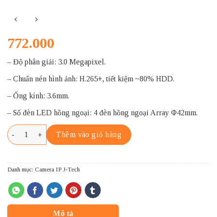
772.000
– Độ phân giải: 3.0 Megapixel.
– Chuẩn nén hình ảnh: H.265+, tiết kiệm ~80% HDD.
– Ống kính: 3.6mm.
– Số đèn LED hồng ngoại: 4 đèn hồng ngoại Array Φ42mm.
J-TECH SHD5119C số lượng
Thêm vào giỏ hàng
Danh mục:
Camera IP J-Tech
Mô tả