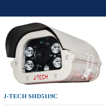
Skip
to
content
J-TECH SHD5119C