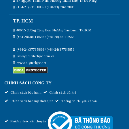
57 Nguyễn Thanh Năm, Phường Thanh Khê, TP Đà Nẵng
(+84-23) 6358 8886 / (+84-23) 6361 2886
TP. HCM
406/85 đường Cộng Hòa, Phường Tân Bình, TP.HCM
(+84-28) 3811 8628 / (+84-28) 3811 8566
(+84-24) 3776 5866 / (+84-24) 3776 5859
sales@digitechjsc.com.vn
www.digitechjsc.net
CHÍNH SÁCH CÔNG TY
Chính sách bảo hành
Chính sách đổi trả
Chính sách bảo mật thông tin
Thông tin chuyển khoản
Phương thức vận chuyển