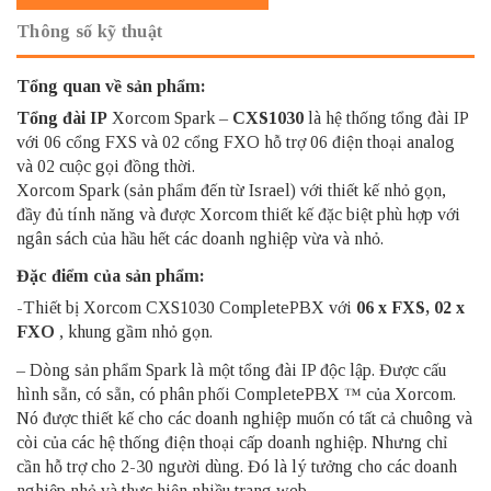
Thông số kỹ thuật
Tổng quan về sản phẩm:
Tổng đài IP
Xorcom Spark –
CXS1030
là hệ thống tổng đài IP
với 06 cổng FXS và 02 cổng FXO hỗ trợ 06 điện thoại analog
và 02 cuộc gọi đồng thời.
Xorcom Spark (sản phẩm đến từ Israel) với thiết kế nhỏ gọn,
đầy đủ tính năng và được Xorcom thiết kế đặc biệt phù hợp với
ngân sách của hầu hết các doanh nghiệp vừa và nhỏ.
Đặc điểm của sản phẩm:
-Thiết bị Xorcom CXS1030 CompletePBX với
06 x FXS, 02 x
FXO
, khung gầm nhỏ gọn.
– Dòng sản phẩm Spark là một tổng đài IP độc lập. Được cấu
hình sẵn, có sẵn, có phân phối CompletePBX ™ của Xorcom.
Nó được thiết kế cho các doanh nghiệp muốn có tất cả chuông và
còi của các hệ thống điện thoại cấp doanh nghiệp. Nhưng chỉ
cần hỗ trợ cho 2-30 người dùng. Đó là lý tưởng cho các doanh
nghiệp nhỏ và thực hiện nhiều trang web.