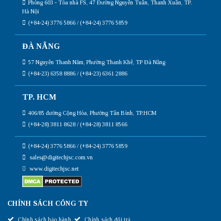
Phòng 603 - Tòa nhà FS, 47 Đường Nguyễn Tuân, Thanh Xuân, TP.
Hà Nội
(+84-24) 3776 5866 / (+84-24) 3776 5859
ĐÀ NẴNG
57 Nguyễn Thanh Năm, Phường Thanh Khê, TP Đà Nẵng
(+84-23) 6358 8886 / (+84-23) 6361 2886
TP. HCM
406/85 đường Cộng Hòa, Phường Tân Bình, TP.HCM
(+84-28) 3811 8628 / (+84-28) 3811 8566
(+84-24) 3776 5866 / (+84-24) 3776 5859
sales@digitechjsc.com.vn
www.digitechjsc.net
CHÍNH SÁCH CÔNG TY
Chính sách bảo hành
Chính sách đổi trả