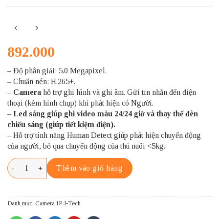
892.000
– Độ phân giải: 5.0 Megapixel.
– Chuẩn nén: H.265+.
–
Camera
hỗ trợ ghi hình và ghi âm. Gửi tin nhắn đến điện
thoại (kèm hình chụp) khi phát hiện có Người.
– Led sáng giúp ghi video màu 24/24 giờ và thay thế đèn
chiếu sáng (giúp tiết kiệm điện).
– Hỗ trợ tính năng Human Detect giúp phát hiện chuyển động
của người, bỏ qua chuyển động của thú nuôi <5kg.
J-TECH SHD5600EL số lượng
Thêm vào giỏ hàng
Danh mục:
Camera IP J-Tech