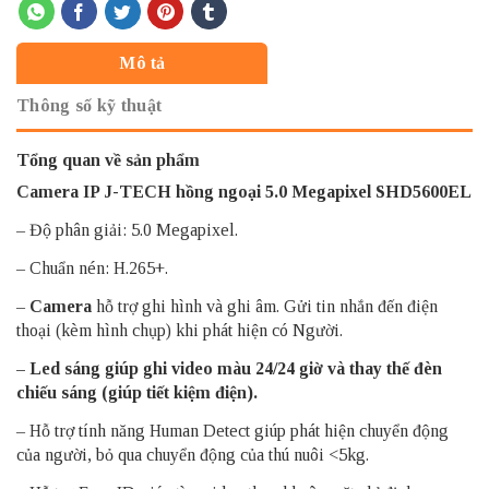
Mô tả
Thông số kỹ thuật
Tổng quan về sản phẩm
Camera IP J-TECH
hồng ngoại 5.0 Megapixel SHD5600EL
– Độ phân giải: 5.0 Megapixel.
– Chuẩn nén: H.265+.
–
Camera
hỗ trợ ghi hình và ghi âm. Gửi tin nhắn đến điện
thoại (kèm hình chụp) khi phát hiện có Người.
– Led sáng giúp ghi video màu 24/24 giờ và thay thế đèn
chiếu sáng (giúp tiết kiệm điện).
– Hỗ trợ tính năng Human Detect giúp phát hiện chuyển động
của người, bỏ qua chuyển động của thú nuôi <5kg.