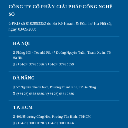
CÔNG TY CỔ PHẦN GIẢI PHÁP CÔNG NGHỆ
SỐ
GPKD số 0102893352 do Sở Kế Hoạch & Đầu Tư Hà Nội cấp
ngày 03/09/2008
HÀ NỘI
Phòng 603 - Tòa nhà FS, 47 Đường Nguyễn Tuân, Thanh Xuân, TP.
Hà Nội
(+84-24) 3776 5866 / (+84-24) 3776 5859
ĐÀ NẴNG
57 Nguyễn Thanh Năm, Phường Thanh Khê, TP Đà Nẵng
(+84-23) 6358 8886 / (+84-23) 6361 2886
TP. HCM
406/85 đường Cộng Hòa, Phường Tân Bình, TP.HCM
(+84-28) 3811 8628 / (+84-28) 3811 8566