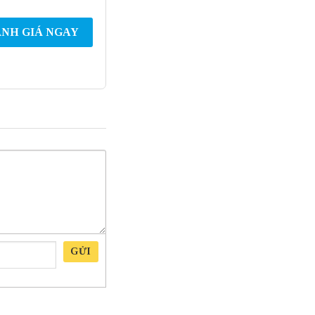
NH GIÁ NGAY
GỬI