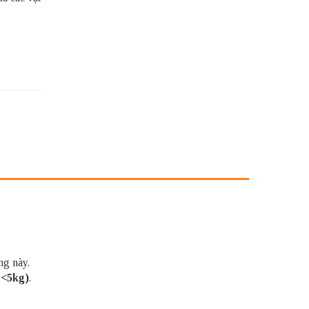
ng này.
(<5kg)
.