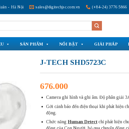
uân - Hà Nội
sales@digitechjsc.com.vn
(+84-24) 3776 5866
ỆU
SẢN PHẨM
NỔI BẬT
GIẢI PHÁP
J-TECH SHD5723C
676.000
Camera ghi hình và ghi âm. Độ phân giải 3
Gởi cảnh báo đến điện thoại khi phát hiện c
động.
Chức năng
Human Detect
chỉ phát hiện ch
động của Con Người, bỏ qua chuyển động củ