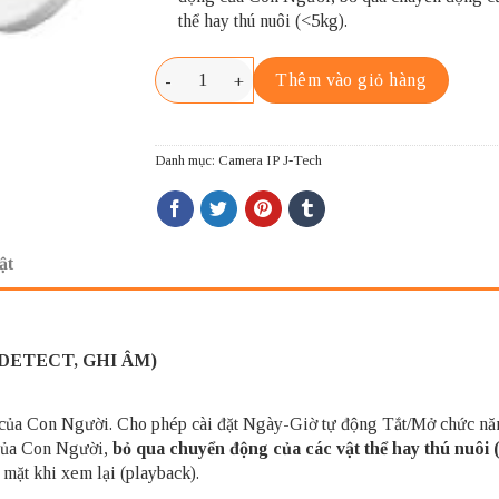
thể hay thú nuôi (<5kg).
J-TECH SHD5723C số lượng
Thêm vào giỏ hàng
Danh mục:
Camera IP J-Tech
ật
DETECT, GHI ÂM)
g của Con Người. Cho phép cài đặt Ngày-Giờ tự động Tắt/Mở chức nă
 của Con Người,
bỏ qua chuyển động của các vật thể hay thú nuôi 
 mặt khi xem lại (playback).