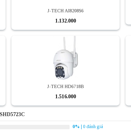
J-TECH AI8208S6
1.132.000
J-TECH HD6718B
1.516.000
 SHD5723C
0%
| 0 đánh giá