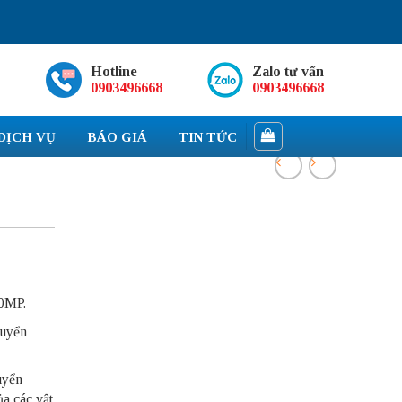
Hotline
Zalo tư vấn
0903496668
0903496668
DỊCH VỤ
BÁO GIÁ
TIN TỨC
.0MP.
huyển
uyển
a các vật