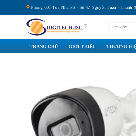
Skip
Phòng 603 Tòa Nhà FS - Số 47 Nguyễn Tuân - Thanh X
to
content
Tìm
kiếm:
TRANG CHỦ
GIỚI THIỆU
THƯƠNG HI