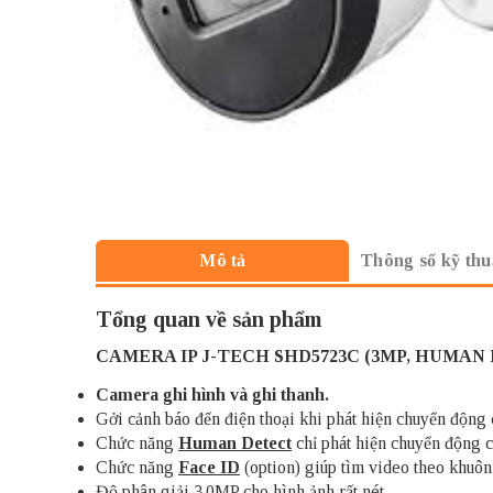
Thông số kỹ thu
Mô tả
Tổng quan về sản phẩm
CAMERA IP J-TECH
SHD5723C (3MP, HUMAN 
Camera ghi hình và ghi thanh.
Gởi cảnh báo đến điện thoại khi phát hiện chuyển độn
Chức năng
Human Detect
chỉ phát hiện chuyển động
Chức năng
Face ID
(option) giúp tìm video theo khuôn
Độ phân giải 3.0MP cho hình ảnh rất nét.