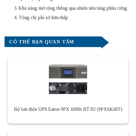
Khả năng mở rộng thông qua nhiều nền tảng phần cứng
Tổng chi phí sở hữu thấp
CÓ THỂ BẠN QUAN TÂM
Bộ lưu điện UPS Eaton 9PX 6000i RT3U (9PX6KiRT)