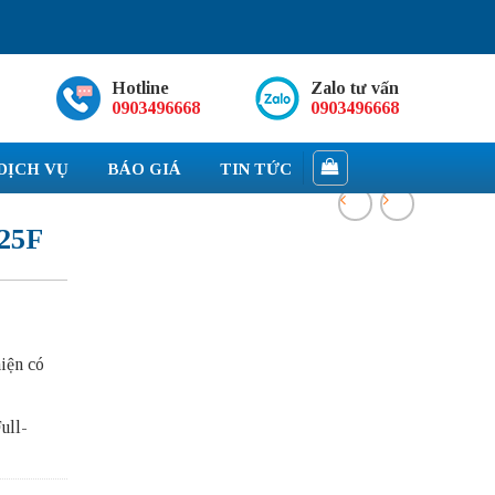
Hotline
Zalo tư vấn
0903496668
0903496668
DỊCH VỤ
BÁO GIÁ
TIN TỨC
25F
hiện có
ull-