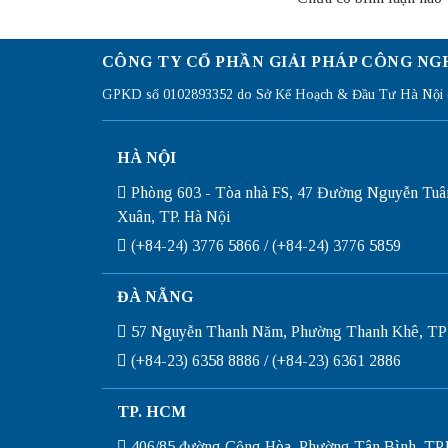
CÔNG TY CỔ PHẦN GIẢI PHÁP CÔNG NG
GPKD số 0102893352 do Sở Kế Hoạch & Đầu Tư Hà Nội c
HÀ NỘI
Phòng 603 - Tòa nhà FS, 47 Đường Nguyễn Tuâ
Xuân, TP. Hà Nội
(+84-24) 3776 5866 / (+84-24) 3776 5859
ĐÀ NẴNG
57 Nguyễn Thanh Năm, Phường Thanh Khê, TP
(+84-23) 6358 8886 / (+84-23) 6361 2886
TP. HCM
406/85 đường Cộng Hòa, Phường Tân Bình, T