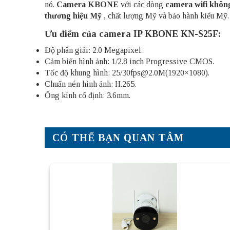
nó.
Camera KBONE
với các dòng
camera wifi khôn
thương hiệu Mỹ
, chất lượng Mỹ và bảo hành kiểu Mỹ.
Ưu điểm của camera IP KBONE KN-S25F:
Độ phân giải: 2.0 Megapixel.
Cảm biến hình ảnh: 1/2.8 inch Progressive CMOS.
Tốc độ khung hình: 25/30fps@2.0M(1920×1080).
Chuẩn nén hình ảnh: H.265.
Ống kính cố định: 3.6mm.
CÓ THỂ BẠN QUAN TÂM