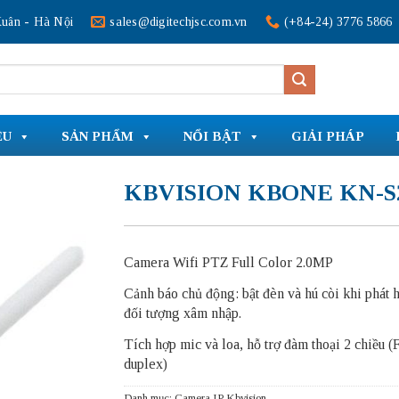
uân - Hà Nội
sales@digitechjsc.com.vn
(+84-24) 3776 5866
ỆU
SẢN PHẨM
NỔI BẬT
GIẢI PHÁP
KBVISION KBONE KN-S
Camera Wifi PTZ Full Color 2.0MP
Cảnh báo chủ động: bật đèn và hú còi khi phát 
đối tượng xâm nhập.
Tích hợp mic và loa, hỗ trợ đàm thoại 2 chiều (F
duplex)
Danh mục:
Camera IP Kbvision