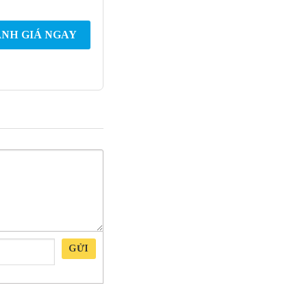
NH GIÁ NGAY
GỬI