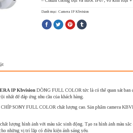
– Chuẩn chống bụi và nước IP67, vỏ kim loại +
Danh mục:
Camera IP Kbvision
ật
RA IP Kbvision
DÒNG FULL COLOR tức là có thể quan sát ban đ
rội nhất để đáp ứng nhu cầu của khách hàng.
ÍP SONY FULL COLOR chất lượng cao. Sản phẩm camera KBVISION 
t lượng hình ảnh với màu sắc sinh động. Tạo ra hình ảnh màu sắc d
cho những vị trí lắp có điều kiện ánh sáng yếu.