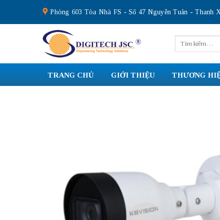
Skip
Phòng 603 Tòa Nhà FS - Số 47 Nguyễn Tuân - Thanh X
to
content
Tìm
kiếm:
TRANG CHỦ
GIỚI THIỆU
THƯƠNG HI