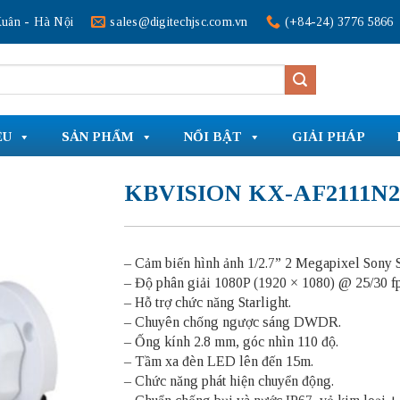
uân - Hà Nội
sales@digitechjsc.com.vn
(+84-24) 3776 5866
ỆU
SẢN PHẨM
NỔI BẬT
GIẢI PHÁP
KBVISION KX-AF2111N2
– Cảm biến hình ảnh 1/2.7” 2 Megapixel Sony S
– Độ phân giải 1080P (1920 × 1080) @ 25/30 fp
– Hỗ trợ chức năng Starlight.
– Chuyên chống ngược sáng DWDR.
– Ống kính 2.8 mm, góc nhìn 110 độ.
– Tầm xa đèn LED lên đến 15m.
– Chức năng phát hiện chuyển động.