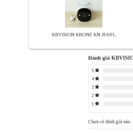
KBVISION KBONE KN-B41FL
Đánh giá KBVISI
5
4
3
2
1
Chưa có đánh giá nào.