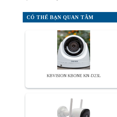
CÓ THỂ BẠN QUAN TÂM
KBVISION KBONE KN-D23L