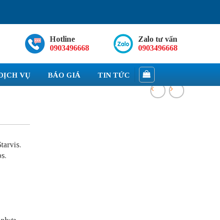
Hotline
Zalo tư vấn
0903496668
0903496668
DỊCH VỤ
BÁO GIÁ
TIN TỨC
tarvis.
s.