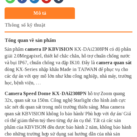
Mô tả
Thông số kỹ thuật
Tổng quan về sản phẩm
Sản phẩm
camera IP KBVISION
KX-DAi2308PN có độ phân
giải 2.0Megapixel, thiết kế chắc chắn, hỗ trợ chuẩn chống nước
và bụi IP67, chuẩn chống va đập IK10. Đây là
camera quan sát
dòng KX-Series nhập khẩu Made in TAIWAN để phục vụ cho
các dự án với quy mô lớn như khu công nghiệp, nhà máy, trường
học, bệnh viện, …
Camera Speed Dome KX-DAi2308PN
hỗ trợ Zoom quang
32x, quan sát xa 150m. Công nghệ Starlight cho hình ảnh cực
sắc nét dù quan sát trong môi trường thiếu sáng. Mua camera
quan sát KBVISION không lo bảo hành/ Phù hợp với dự án/ Giá
có thể giảm thêm tuỳ theo từng dự án cụ thể. Tất cả các sản
phẩm của KBVISON đều được bảo hành 2 năm, không bảo hành
cho những trường hợp sử dụng sai hướng dẫn của nhà sản