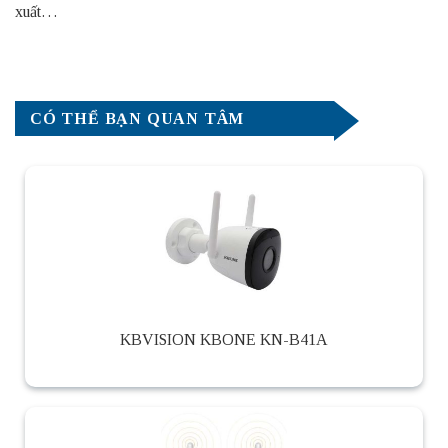
xuất…
CÓ THỂ BẠN QUAN TÂM
KBVISION KBONE KN-B41A