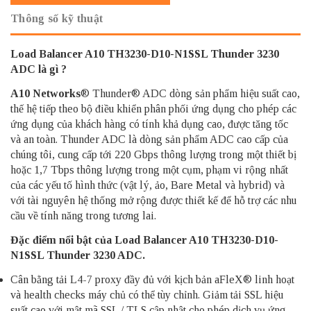
Thông số kỹ thuật
Load Balancer A10 TH3230-D10-N1SSL Thunder 3230
ADC là gì ?
A10 Networks
® Thunder® ADC dòng sản phẩm hiệu suất cao,
thế hệ tiếp theo
bộ điều khiển phân phối ứng dụng cho phép các
ứng dụng của khách hàng có tính khả dụng cao,
được tăng tốc
và an toàn.
Thunder ADC là dòng sản phẩm ADC cao cấp của
chúng tôi, cung cấp
tới 220 Gbps thông lượng trong một thiết bị
hoặc 1,7 Tbps thông lượng trong một cụm,
phạm vi rộng nhất
của các yếu tố hình thức (vật lý, ảo, Bare Metal và hybrid) và
với
tài nguyên hệ thống mở rộng được thiết kế để hỗ trợ các nhu
cầu về tính năng trong tương lai.
Đặc điểm nổi bật của Load Balancer A10 TH3230-D10-
N1SSL Thunder 3230 ADC.
Cân bằng tải L4-7 proxy đầy đủ với kịch bản aFleX® linh hoạt
và health checks máy chủ có thể tùy chỉnh. Giảm tải SSL hiệu
suất cao với mật mã SSL / TLS cập nhật cho phép dịch vụ ứng