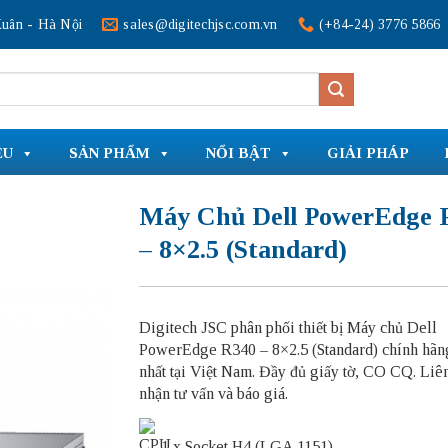
uân - Hà Nội
sales@digitechjsc.com.vn
(+84-24) 3776 5866
ỆU
SẢN PHẨM
NỔI BẬT
GIẢI PHÁP
Máy Chủ Dell PowerEdge 
– 8×2.5 (Standard)
Digitech JSC phân phối thiết bị Máy chủ Dell
PowerEdge R340 – 8×2.5 (Standard) chính hãng
nhất tại Việt Nam. Đầy đủ giấy tờ, CO CQ. Liê
nhận tư vấn và báo giá.
1 x Socket H4 (LGA 1151)