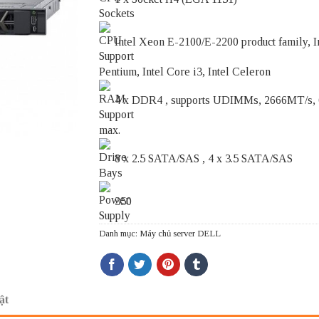
Intel Xeon E-2100/E-2200 product family, I
Pentium, Intel Core i3, Intel Celeron
4 x DDR4 , supports UDIMMs, 2666MT/s,
max.
8 x 2.5 SATA/SAS , 4 x 3.5 SATA/SAS
350
Danh mục:
Máy chủ server DELL
ật