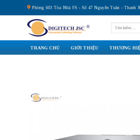
Skip
Phòng 603 Tòa Nhà FS - Số 47 Nguyễn Tuân - Thanh X
to
content
Tìm
kiếm:
TRANG CHỦ
GIỚI THIỆU
THƯƠNG HI