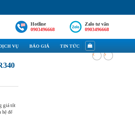
Hotline
Zalo tư vấn
0903496668
0903496668
DỊCH VỤ
BÁO GIÁ
TIN TỨC
R340
 giá tốt
n hệ để