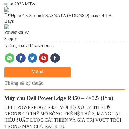
up to 2933 MT/s
Up to 4 x 3.5-inch SAS/SATA (HDD/SSD) max 64 TB
2 x 600W
Danh mục:
Máy chủ server DELL
Mô tả
Thông số kỹ thuật
Máy chủ Dell PowerEdge R450 – 4×3.5 (Pro)
DELL POWEREDGE R450, VỚI BỘ XỬ LÝ INTEL®
XEON® CÓ THỂ MỞ RỘNG THẾ HỆ THỨ 3, MANG LẠI
HIỆU SUẤT ĐƯỢC CẢI THIỆN VÀ GIÁ TRỊ VƯỢT TRỘI
TRONG
MÁY
CHỦ RACK 1U.