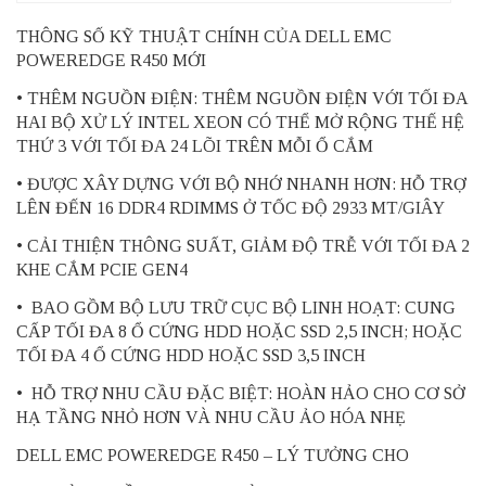
THÔNG SỐ KỸ THUẬT CHÍNH CỦA DELL EMC
POWEREDGE R450 MỚI
• THÊM NGUỒN ĐIỆN: THÊM NGUỒN ĐIỆN VỚI TỐI ĐA
HAI BỘ XỬ LÝ INTEL XEON CÓ THỂ MỞ RỘNG THẾ HỆ
THỨ 3 VỚI TỐI ĐA 24 LÕI TRÊN MỖI Ổ CẮM
• ĐƯỢC XÂY DỰNG VỚI BỘ NHỚ NHANH HƠN: HỖ TRỢ
LÊN ĐẾN 16 DDR4 RDIMMS Ở TỐC ĐỘ 2933 MT/GIÂY
• CẢI THIỆN THÔNG SUẤT, GIẢM ĐỘ TRỄ VỚI TỐI ĐA 2
KHE CẮM PCIE GEN4
•
BAO GỒM BỘ LƯU TRỮ CỤC BỘ LINH HOẠT: CUNG
CẤP TỐI ĐA 8 Ổ CỨNG HDD HOẶC SSD 2,5 INCH; HOẶC
TỐI ĐA 4 Ổ CỨNG HDD HOẶC SSD 3,5 INCH
•
HỖ TRỢ NHU CẦU ĐẶC BIỆT: HOÀN HẢO CHO CƠ SỞ
HẠ TẦNG NHỎ HƠN VÀ NHU CẦU ẢO HÓA NHẸ
DELL EMC POWEREDGE R450 – LÝ TƯỞNG CHO