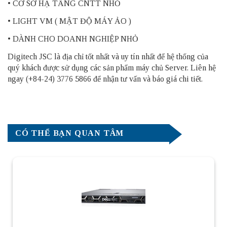
• CƠ SỞ HẠ TẦNG CNTT NHỎ
• LIGHT
VM
( MẬT ĐỘ
MÁY ẢO
)
• DÀNH CHO DOANH NGHIỆP NHỎ
Digitech JSC là địa chỉ tốt nhất và uy tín nhất để hệ thống của
quý khách được sử dụng các sản phẩm
máy chủ Server
. Liên hệ
ngay (+84-24) 3776 5866 để nhận tư vấn và báo giá chi tiết.
CÓ THỂ BẠN QUAN TÂM