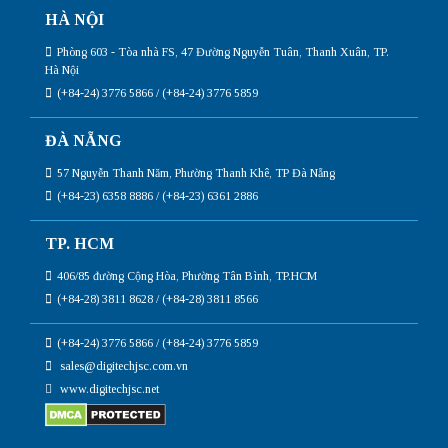
HÀ NỘI
Phòng 603 - Tòa nhà FS, 47 Đường Nguyễn Tuân, Thanh Xuân, TP.
Hà Nội
(+84-24) 3776 5866 / (+84-24) 3776 5859
ĐÀ NẴNG
57 Nguyễn Thanh Năm, Phường Thanh Khê, TP Đà Nẵng
(+84-23) 6358 8886 / (+84-23) 6361 2886
TP. HCM
406/85 đường Cộng Hòa, Phường Tân Bình, TP.HCM
(+84-28) 3811 8628 / (+84-28) 3811 8566
(+84-24) 3776 5866 / (+84-24) 3776 5859
sales@digitechjsc.com.vn
www.digitechjsc.net