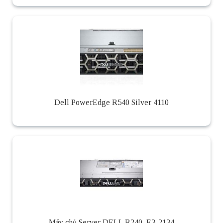
Dell PowerEdge R540 Silver 4110
Máy chủ Server DELL R240, E3-2134