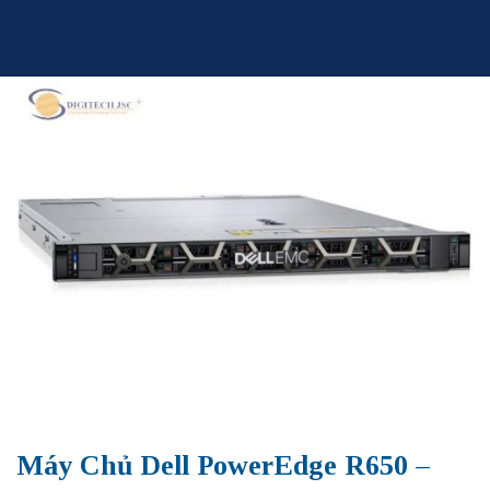
Skip
to
content
Máy Chủ Dell PowerEdge R650 –