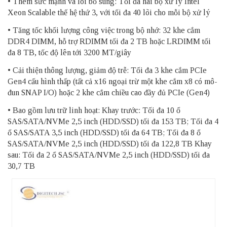
• Thêm sức mạnh và lõi bổ sung: Tối đa hai bộ xử lý Intel
Xeon Scalable thế hệ thứ 3, với tối đa 40 lõi cho mỗi bộ xử lý
• Tăng tốc khối lượng công việc trong bộ nhớ: 32 khe cắm
DDR4 DIMM, hỗ trợ RDIMM tối đa 2 TB hoặc LRDIMM tối
đa 8 TB, tốc độ lên tới 3200 MT/giây
• Cải thiện thông lượng, giảm độ trễ: Tối đa 3 khe cắm PCIe
Gen4 cấu hình thấp (tất cả x16 ngoại trừ một khe cắm x8 có mô-
đun SNAP I/O) hoặc 2 khe cắm chiều cao đầy đủ PCIe (Gen4)
• Bao gồm lưu trữ linh hoạt: Khay trước: Tối đa 10 ổ
SAS/SATA/NVMe 2,5 inch (HDD/SSD) tối đa 153 TB; Tối đa 4
ổ SAS/SATA 3,5 inch (HDD/SSD) tối đa 64 TB; Tối đa 8 ổ
SAS/SATA/NVMe 2,5 inch (HDD/SSD) tối đa 122,8 TB Khay
sau: Tối đa 2 ổ SAS/SATA/NVMe 2,5 inch (HDD/SSD) tối đa
30,7 TB