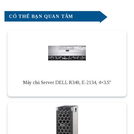
CÓ THỂ BẠN QUAN TÂM
Máy chủ Server DELL R340, E-2134, 4×3.5″