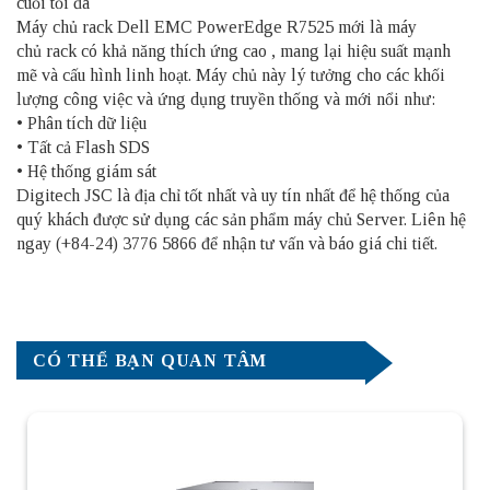
cuối tối đa
Máy c
h
ủ
rack Dell EMC PowerEdge R7525 mới là
máy
chủ
rack có khả năng thích ứng cao , mang lại hiệu suất mạnh
mẽ và cấu hình linh hoạt. Máy chủ này lý tưởng cho các khối
lượng công việc và ứng dụng truyền thống và mới nổi như:
• Phân tích dữ liệu
• Tất cả Flash SDS
• Hệ thống giám sát
Digitech JSC là địa chỉ tốt nhất và uy tín nhất để hệ thống của
quý khách được sử dụng các sản phẩm
máy chủ Server
. Liên hệ
ngay (+84-24) 3776 5866 để nhận tư vấn và báo giá chi tiết.
CÓ THỂ BẠN QUAN TÂM