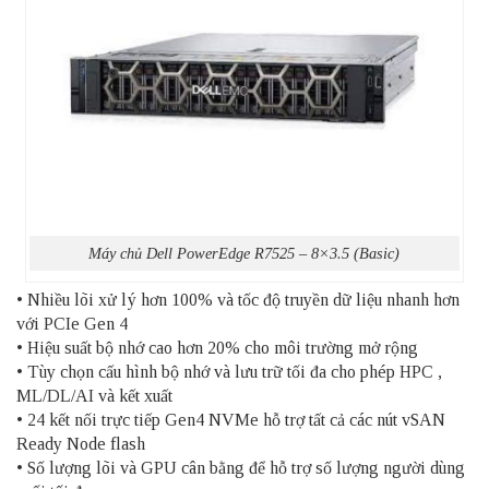
Máy chủ Dell PowerEdge R7525 – 8×3.5 (Basic)
• Nhiều lõi xử lý hơn 100% và tốc độ truyền dữ liệu nhanh hơn
với PCIe Gen 4
• Hiệu suất bộ nhớ cao hơn 20% cho môi trường mở rộng
• Tùy chọn cấu hình bộ nhớ và lưu trữ tối đa cho phép
HPC
,
ML/DL/AI và kết xuất
• 24 kết nối trực tiếp Gen4
NVMe
hỗ trợ tất cả các nút vSAN
Ready Node flash
• Số lượng lõi và
GPU
cân bằng để hỗ trợ số lượng người dùng