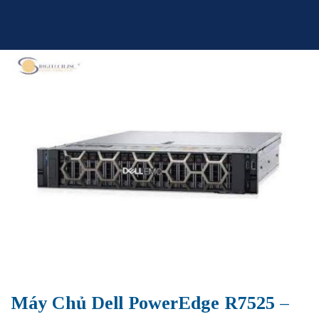
Skip
to
content
Máy Chủ Dell PowerEdge R7525 –