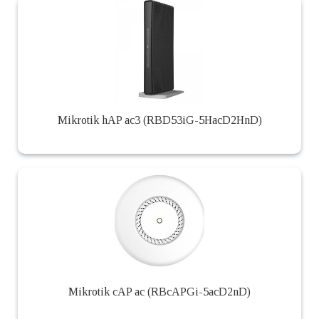
Mikrotik hAP ac3 (RBD53iG-5HacD2HnD)
Mikrotik cAP ac (RBcAPGi-5acD2nD)