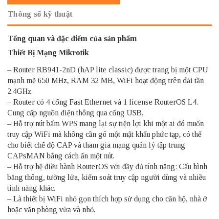
Thông số kỹ thuật
Tổng quan và đặc điểm của sản phẩm
Thiết Bị Mạng Mikrotik
– Router RB941-2nD (hAP lite classic) được trang bị một CPU
mạnh mẽ 650 MHz, RAM 32 MB, WiFi hoạt động trên dải tần
2.4GHz.
– Router có 4 cổng Fast Ethernet và 1 license RouterOS L4.
Cung cấp nguồn điện thông qua cổng USB.
– Hỗ trợ nút bấm WPS mang lại sự tiện lợi khi một ai đó muốn
truy cập WiFi mà không cần gõ một mật khẩu phức tạp, có thể
cho biết chế độ CAP và tham gia mạng quản lý tập trung
CAPsMAN bằng cách ấn một nút.
– Hỗ trợ hệ điều hành RouterOS với đầy đủ tính năng: Cấu hình
băng thông, tường lửa, kiểm soát truy cập người dùng và nhiều
tính năng khác.
– Là thiết bị WiFi nhỏ gọn thích hợp sử dụng cho căn hộ, nhà ở
hoặc văn phòng vừa và nhỏ.