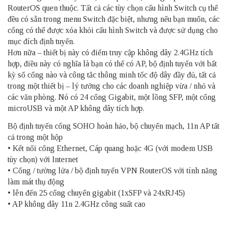
RouterOS quen thuộc. Tất cả các tùy chọn cấu hình Switch cụ thể
đều có sẵn trong menu Switch đặc biệt, nhưng nếu bạn muốn, các
cổng có thể được xóa khỏi cấu hình Switch và được sử dụng cho
mục đích định tuyến.
Hơn nữa – thiết bị này có điểm truy cập không dây 2.4GHz tích
hợp, điều này có nghĩa là bạn có thể có AP, bộ định tuyến với bất
kỳ số cổng nào và công tắc thông minh tốc độ dây đầy đủ, tất cả
trong một thiết bị – lý tưởng cho các doanh nghiệp vừa / nhỏ và
các văn phòng. Nó có 24 cổng Gigabit, một lồng SFP, một cổng
microUSB và một AP không dây tích hợp.
Bộ định tuyến cổng SOHO hoàn hảo, bộ chuyển mạch, 11n AP tất
cả trong một hộp
• Kết nối cổng Ethernet, Cáp quang hoặc 4G (với modem USB
tùy chọn) với Internet
• Cổng / tường lửa / bộ định tuyến VPN RouterOS với tính năng
làm mát thụ động
• lên đến 25 cổng chuyển gigabit (1xSFP và 24xRJ45)
• AP không dây 11n 2.4GHz công suất cao