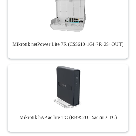
Mikrotik netPower Lite 7R (CSS610-1Gi-7R-2S+OUT)
Mikrotik hAP ac lite TC (RB952Ui-5ac2nD-TC)