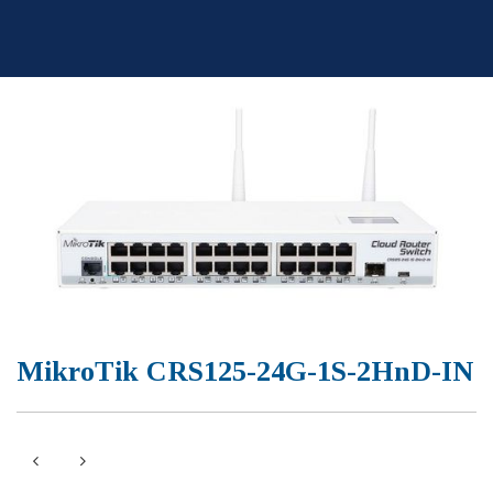
Skip
to
content
MikroTik CRS125-24G-1S-2HnD-IN