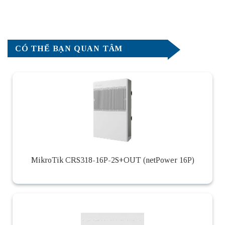
CÓ THỂ BẠN QUAN TÂM
MikroTik CRS318-16P-2S+OUT (netPower 16P)