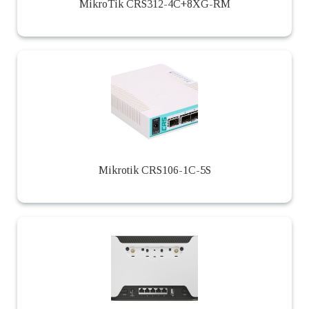
MikroTik CRS312-4C+8XG-RM
Mikrotik CRS106-1C-5S