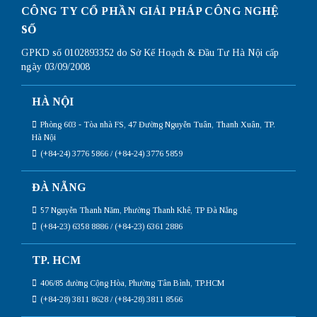
CÔNG TY CỔ PHẦN GIẢI PHÁP CÔNG NGHỆ
SỐ
GPKD số 0102893352 do Sở Kế Hoạch & Đầu Tư Hà Nội cấp
ngày 03/09/2008
HÀ NỘI
Phòng 603 - Tòa nhà FS, 47 Đường Nguyễn Tuân, Thanh Xuân, TP.
Hà Nội
(+84-24) 3776 5866 / (+84-24) 3776 5859
ĐÀ NẴNG
57 Nguyễn Thanh Năm, Phường Thanh Khê, TP Đà Nẵng
(+84-23) 6358 8886 / (+84-23) 6361 2886
TP. HCM
406/85 đường Cộng Hòa, Phường Tân Bình, TP.HCM
(+84-28) 3811 8628 / (+84-28) 3811 8566