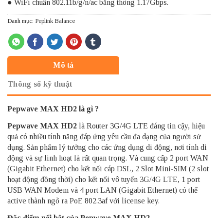
● WiFi chuẩn 802.11b/g/n/ac băng thông 1.17Gbps.
Danh mục:
Peplink Balance
Mô tả
Thông số kỹ thuật
Pepwave MAX HD2 là gì ?
Pepwave
MAX HD2
là Router 3G/4G LTE đáng tin cậy, hiệu
quả có nhiều tính năng đáp ứng yêu cầu đa dạng của người sử
dụng. Sản phẩm lý tưởng cho các ứng dụng di động, nơi tính di
động và sự linh hoạt là rất quan trọng. Và cung cấp 2 port WAN
(Gigabit Ethernet) cho kết nối cáp DSL, 2 Slot Mini-SIM (2 slot
hoạt động đồng thời) cho kết nối vô tuyến 3G/4G LTE, 1 port
USB WAN Modem và 4 port LAN (Gigabit Ethernet) có thể
active thành ngõ ra PoE 802.3af với license key.
Đặc điểm nổi bật của Pepwave MAX HD2.