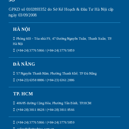
GPKD số 0102893352 do Sở Kế Hoạch & Đầu Tư Hà Nội cấp
ngày 03/09/2008
HÀ NỘI
Phòng 603 - Tòa nhà FS, 47 Đường Nguyễn Tuân, Thanh Xuân, TP.
Hà Nội
(+84-24) 3776 5866 / (+84-24) 3776 5859
ĐÀ NẴNG
57 Nguyễn Thanh Năm, Phường Thanh Khê, TP Đà Nẵng
(+84-23) 6358 8886 / (+84-23) 6361 2886
TP. HCM
406/85 đường Cộng Hòa, Phường Tân Bình, TP.HCM
(+84-28) 3811 8628 / (+84-28) 3811 8566
(+84-24) 3776 5866 / (+84-24) 3776 5859
sales@digitechjsc.com.vn