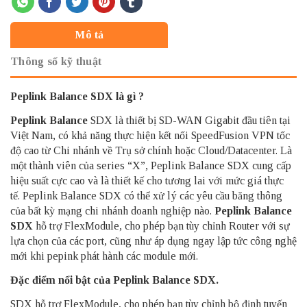
Mô tả
Thông số kỹ thuật
Peplink Balance SDX là gì ?
Peplink Balance
SDX là thiết bị SD-WAN Gigabit đầu tiên tại
Việt Nam, có khả năng thực hiện kết nối SpeedFusion VPN tốc
độ cao từ Chi nhánh về Trụ sở chính hoặc Cloud/Datacenter. Là
một thành viên của series “X”, Peplink Balance SDX cung cấp
hiệu suất cực cao và là thiết kế cho tương lai với mức giá thực
tế. Peplink Balance SDX có thể xử lý các yêu cầu băng thông
của bất kỳ mạng chi nhánh doanh nghiệp nào.
Peplink Balance
SDX
hỗ trợ FlexModule, cho phép bạn tùy chỉnh Router với sự
lựa chọn của các port, cũng như áp dụng ngay lập tức công nghệ
mới khi pepink phát hành các module mới.
Đặc điểm nổi bật của Peplink Balance SDX.
SDX hỗ trợ FlexModule, cho phép bạn tùy chỉnh bộ định tuyến