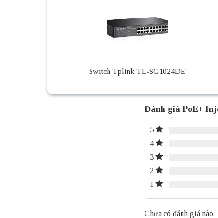
Switch Tplink TL-SG1024DE
Đánh giá PoE+ In
5
4
3
2
1
Chưa có đánh giá nào.