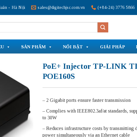
uân - Hà Nội
sales@digitechjsc.com.vn
(+84-24) 3776 5866
ỆU
SẢN PHẨM
NỔI BẬT
GIẢI PHÁP
PoE+ Injector TP-LINK T
POE160S
– 2 Gigabit ports ensure faster transmission
– Complies with IEEE802.3af/at standards, sup
to 30W
– Reduces infrastructure costs by transmitting 
power simultaneously via an Ethernet cable