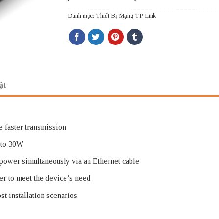
Danh mục:
Thiết Bị Mạng TP-Link
ật
e faster transmission
p to 30W
d power simultaneously via an Ethernet cable
er to meet the device’s need
 installation scenarios