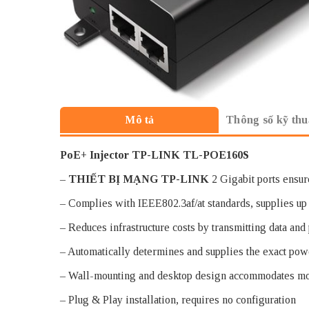
Thông số kỹ thu
Mô tả
PoE+ Injector TP-LINK TL-POE160S
–
THIẾT BỊ MẠNG TP-LINK
2 Gigabit ports ensur
– Complies with IEEE802.3af/at standards, supplies u
– Reduces infrastructure costs by transmitting data an
– Automatically determines and supplies the exact pow
– Wall-mounting and desktop design accommodates most
– Plug & Play installation, requires no configuration