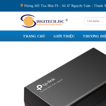
Skip
Phòng 603 Tòa Nhà FS - Số 47 Nguyễn Tuân - Thanh X
to
content
Tìm
kiếm:
TRANG CHỦ
GIỚI THIỆU
THƯƠNG HI