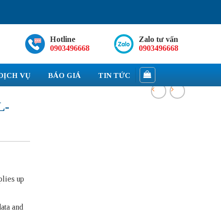
Hotline
Zalo tư vấn
0903496668
0903496668
DỊCH VỤ
BÁO GIÁ
TIN TỨC
L-
plies up
data and