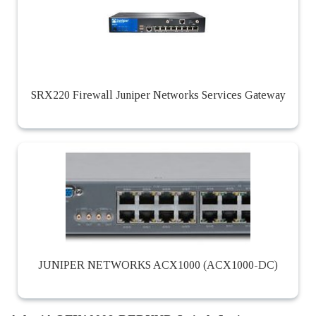
SRX220 Firewall Juniper Networks Services Gateway
JUNIPER NETWORKS ACX1000 (ACX1000-DC)