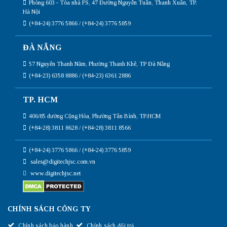
Phòng 603 - Tòa nhà FS, 47 Đường Nguyễn Tuân, Thanh Xuân, TP.
Hà Nội
(+84-24) 3776 5866 / (+84-24) 3776 5859
ĐÀ NẴNG
57 Nguyễn Thanh Năm, Phường Thanh Khê, TP Đà Nẵng
(+84-23) 6358 8886 / (+84-23) 6361 2886
TP. HCM
406/85 đường Cộng Hòa, Phường Tân Bình, TP.HCM
(+84-28) 3811 8628 / (+84-28) 3811 8566
(+84-24) 3776 5866 / (+84-24) 3776 5859
sales@digitechjsc.com.vn
www.digitechjsc.net
CHÍNH SÁCH CÔNG TY
Chính sách bảo hành
Chính sách đổi trả