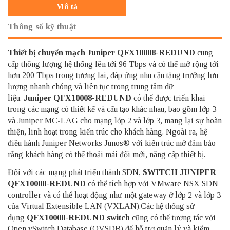
Mô tả
Thông số kỹ thuật
Thiết bị chuyển mạch Juniper QFX10008-REDUND
cung
cấp thông lượng hệ thống lên tới 96 Tbps và có thể mở rộng tới
hơn 200 Tbps trong tương lai, đáp ứng nhu cầu tăng trưởng lưu
lượng nhanh chóng và liên tục trong trung tâm dữ
liệu.
Juniper QFX10008-REDUND
có thể được triển khai
trong các mạng có thiết kế và cấu tạo khác nhau, bao gồm lớp 3
và Juniper MC-LAG cho mạng lớp 2 và lớp 3, mang lại sự hoàn
thiện, linh hoạt trong kiến ​​trúc cho khách hàng. Ngoài ra, hệ
điều hành Juniper Networks Junos® với kiến ​​trúc mở đảm bảo
rằng khách hàng có thể thoải mái đổi mới, nâng cấp thiết bị.
Đối với các mạng phát triển thành SDN,
SWITCH JUNIPER
QFX10008-REDUND
có thể tích hợp với VMware NSX SDN
controller và có thể hoạt động như một gateway ở lớp 2 và lớp 3
của Virtual Extensible LAN (VXLAN).Các hệ thống sử
dụng
QFX10008-REDUND switch
cũng có thể tương tác với
Open vSwitch Database (OVSDB) để hỗ trợ quản lý và kiểm