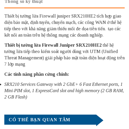
Thông số kỹ thuật
Thiết bị tường lửa Firewall juniper SRX210HE2 tích hợp giao
diện bảo mật, định tuyển, chuyển mạch, các cổng WAN ở thế hệ
tiếp theo với khả năng giảm thiếu mối đe dọa tiên tiến. tạo các
kết nối an toàn trên hệ thống mạng các doanh nghiệp.
Thiết bị tường lửa
Firewall Juniper
SRX210HE2
thế hệ
tường lửa tiếp theo kiểm soát người dùng với UTM (Unified
Threat Management) giải pháp bảo mật toàn diện hoạt động trên
7 lớp mạng
Các tính năng phần cứng chính:
SRX210 Services Gateway with 2 GbE+ 6 Fast Ethernet ports, 1
Mini-PIM slot, 1 ExpressCard slot and high memory (2 GB RAM,
2 GB Flash)
CÓ THỂ BẠN QUAN TÂM