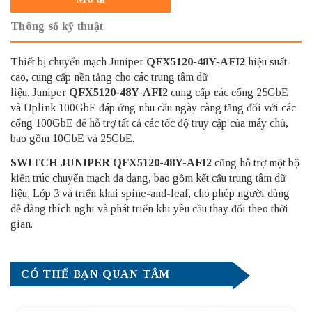
Thông số kỹ thuật
Thiết bị chuyển mạch Juniper
QFX5120-48Y-AFI2
hiệu suất
cao, cung cấp nền tảng cho các trung tâm dữ
liệu. Juniper
QFX5120-48Y-AFI2
cung cấp
c
ác cổng 25GbE
và Uplink 100GbE đáp ứng nhu cầu ngày càng tăng đối với các
cổng 100GbE để hỗ trợ tất cả các tốc độ truy cập của máy chủ,
bao gồm 10GbE và 25GbE.
SWITCH JUNIPER
QFX5120-48Y-AFI2
cũng hỗ trợ một bộ
kiến ​​trúc chuyển mạch đa dạng, bao gồm kết cấu trung tâm dữ
liệu, Lớp 3 và triển khai spine-and-leaf, cho phép người dùng
dễ dàng thích nghi và phát triển khi yêu cầu thay đổi theo thời
gian.
CÓ THỂ BẠN QUAN TÂM