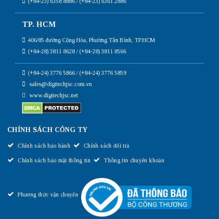
(+84-23) 6358 8886 / (+84-23) 6361 2886
TP. HCM
406/85 đường Cộng Hòa, Phường Tân Bình, TP.HCM
(+84-28) 3811 8628 / (+84-28) 3811 8566
(+84-24) 3776 5866 / (+84-24) 3776 5859
sales@digitechjsc.com.vn
www.digitechjsc.net
CHÍNH SÁCH CÔNG TY
Chính sách bảo hành
Chính sách đổi trả
Chính sách bảo mật thông tin
Thông tin chuyển khoản
Phương thức vận chuyển