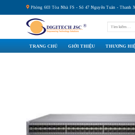
Skip
Phòng 603 Tòa Nhà FS - Số 47 Nguyễn Tuân - Thanh X
to
content
Tìm
kiếm:
TRANG CHỦ
GIỚI THIỆU
THƯƠNG HI