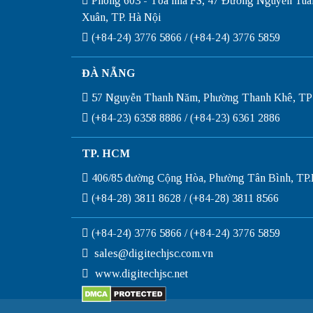
Phòng 603 - Tòa nhà FS, 47 Đường Nguyễn Tuâ
Xuân, TP. Hà Nội
(+84-24) 3776 5866 / (+84-24) 3776 5859
ĐÀ NẴNG
57 Nguyễn Thanh Năm, Phường Thanh Khê, TP
(+84-23) 6358 8886 / (+84-23) 6361 2886
TP. HCM
406/85 đường Cộng Hòa, Phường Tân Bình, T
(+84-28) 3811 8628 / (+84-28) 3811 8566
(+84-24) 3776 5866 / (+84-24) 3776 5859
sales@digitechjsc.com.vn
www.digitechjsc.net