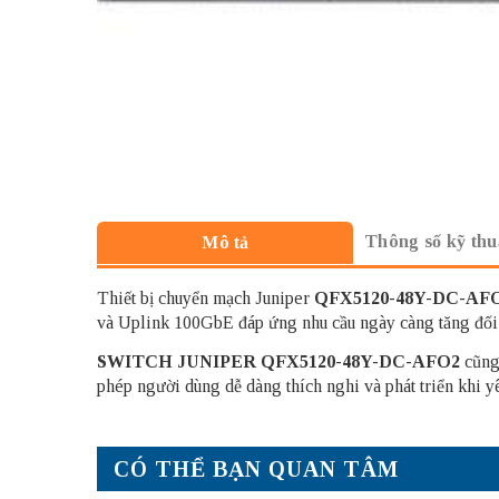
Thông số kỹ thu
Mô tả
Thiết bị chuyển mạch Juniper
QFX5120-48Y-DC-AF
và Uplink 100GbE đáp ứng nhu cầu ngày càng tăng đối 
SWITCH JUNIPER
QFX5120-48Y-DC-AFO2
cũng
phép người dùng dễ dàng thích nghi và phát triển khi yê
CÓ THỂ BẠN QUAN TÂM