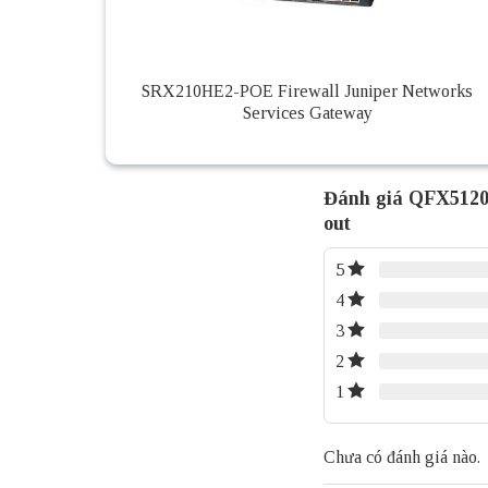
SRX210HE2-POE Firewall Juniper Networks
Services Gateway
Đánh giá QFX5120
out
5
4
3
2
1
Chưa có đánh giá nào.