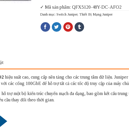
✓ Mã sản phẩm: QFX5120-48Y-DC-AFO2
Danh mục:
Switch Juniper
,
Thiết Bị Mạng Juniper
ật
O2
hiệu suất cao, cung cấp nền tảng cho các trung tâm dữ liệu. Junipe
với các cổng 100GbE để hỗ trợ tất cả các tốc độ truy cập của máy 
 hỗ trợ một bộ kiến ​​trúc chuyển mạch đa dạng, bao gồm kết cấu trung 
u cầu thay đổi theo thời gian.