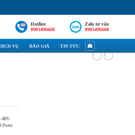
Hotline
Zalo tư vấn
0903496668
0903496668
DỊCH VỤ
BÁO GIÁ
TIN TỨC
0-48Y-
 Ports