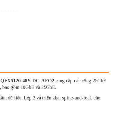
r
QFX5120-48Y-DC-AFO2
cung cấp
c
ác cổng 25GbE
chủ, bao gồm 10GbE và 25GbE.
tâm dữ liệu, Lớp 3 và triển khai spine-and-leaf, cho