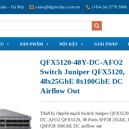
uân - Hà Nội
sales@digitechjsc.com.vn
(+84-24) 3776 5866
ỆU
SẢN PHẨM
NỔI BẬT
GIẢI PHÁP
QFX5120-48Y-DC-AFO2
Switch Juniper QFX5120,
48x25GbE 8x100GbE DC
Airflow Out
Thiết bị chuyển mạch Switch Juniper QFX512
DC-AFO2 QFX5120, 48 Ports SFP28 25GbE, 8
QSFP28 100GbE DC airflow out