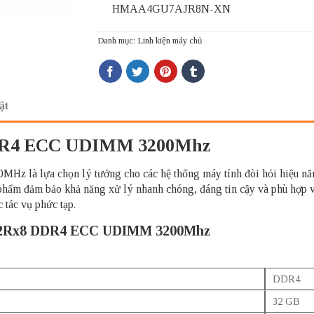
HMAA4GU7AJR8N-XN
Danh mục:
Linh kiện máy chủ
ật
R4 ECC UDIMM 3200Mhz
ựa chọn lý tưởng cho các hệ thống máy tính đòi hỏi hiệu năng c
hẩm đảm bảo khả năng xử lý nhanh chóng, đáng tin cậy và phù hợp v
 tác vụ phức tạp.
– 2Rx8 DDR4 ECC UDIMM 3200Mhz
DDR4
32 GB