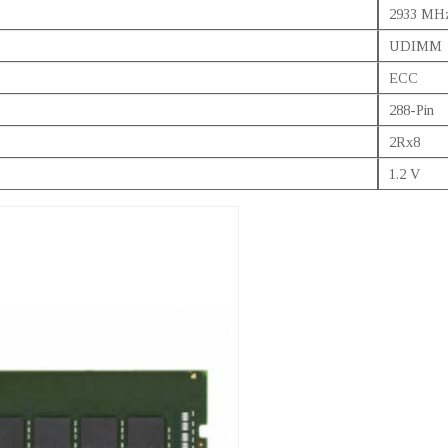
2933 MH
UDIMM
ECC
288-Pin
2Rx8
1.2 V