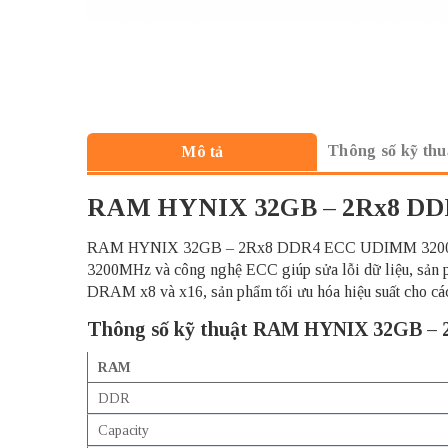
Thông số kỹ thu
Mô tả
RAM HYNIX 32GB – 2Rx8 DD
RAM HYNIX 32GB – 2Rx8 DDR4 ECC UDIMM 3200MHz là l
3200MHz và công nghệ ECC giúp sửa lỗi dữ liệu, sản p
DRAM x8 và x16, sản phẩm tối ưu hóa hiệu suất cho các
Thông số kỹ thuật RAM HYNIX 32GB 
RAM
DDR
Capacity