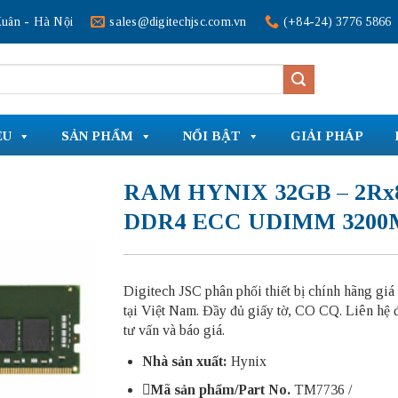
uân - Hà Nội
sales@digitechjsc.com.vn
(+84-24) 3776 5866
ỆU
SẢN PHẨM
NỔI BẬT
GIẢI PHÁP
RAM HYNIX 32GB – 2Rx
DDR4 ECC UDIMM 3200
Digitech JSC phân phối thiết bị chính hãng giá 
tại Việt Nam. Đầy đủ giấy tờ, CO CQ. Liên hệ 
tư vấn và báo giá.
Nhà sản xuất:
Hynix
Mã sản phẩm/Part No.
TM7736
/