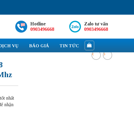
Hotline
Zalo tư vấn
0903496668
0903496668
DỊCH VỤ
BÁO GIÁ
TIN TỨC
8
Mhz
tốt nhất
để nhận