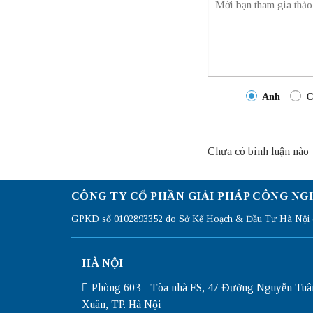
Anh
C
Chưa có bình luận nào
CÔNG TY CỔ PHẦN GIẢI PHÁP CÔNG NG
GPKD số 0102893352 do Sở Kế Hoạch & Đầu Tư Hà Nội c
HÀ NỘI
Phòng 603 - Tòa nhà FS, 47 Đường Nguyễn Tuâ
Xuân, TP. Hà Nội