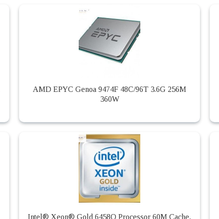
,
AMD EPYC Genoa 9474F 48C/96T 3.6G 256M
360W
Intel® Xeon® Gold 6458Q Processor 60M Cache,