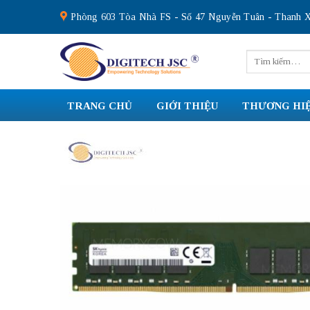
Skip
Phòng 603 Tòa Nhà FS - Số 47 Nguyễn Tuân - Thanh X
to
content
Tìm
kiếm:
TRANG CHỦ
GIỚI THIỆU
THƯƠNG HI