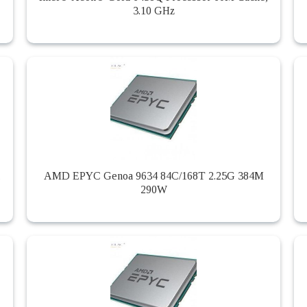
3.10 GHz
,
AMD EPYC Genoa 9634 84C/168T 2.25G 384M
290W