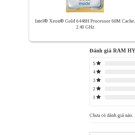
Intel® Xeon® Gold 6448H Processor 60M Cache
2.40 GHz
Đánh giá RAM H
5
4
3
2
1
Chưa có đánh giá nào.