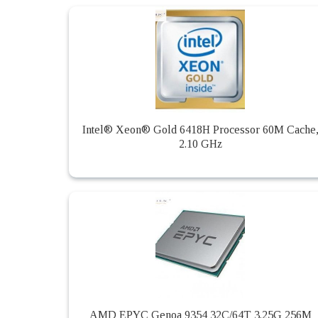
Intel® Xeon® Gold 6418H Processor 60M Cache
2.10 GHz
AMD EPYC Genoa 9354 32C/64T 3.25G 256M