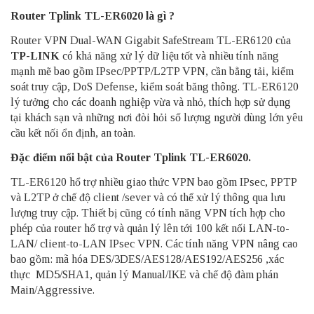
Router Tplink TL-ER6020 là gì ?
Router VPN Dual-WAN Gigabit SafeStream TL-ER6120 của
TP-LINK
có khả năng xử lý dữ liệu tốt và nhiều tính năng
mạnh mẽ bao gồm IPsec/PPTP/L2TP VPN, cần bằng tải, kiểm
soát truy cập, DoS Defense, kiểm soát băng thông. TL-ER6120
lý tưởng cho các doanh nghiệp vừa và nhỏ, thích hợp sử dụng
tại khách sạn và những nơi đòi hỏi số lượng người dùng lớn yêu
cầu kết nối ổn định, an toàn.
Đặc điểm nổi bật của Router Tplink TL-ER6020.
TL-ER6120 hổ trợ nhiều giao thức VPN bao gồm IPsec, PPTP
và L2TP ở chế độ client /sever và có thể xử lý thông qua lưu
lượng truy cập. Thiết bị cũng có tính năng VPN tích hợp cho
phép của router hổ trợ và quản lý lên tới 100 kết nối LAN-to-
LAN/ client-to-LAN IPsec VPN. Các tính năng VPN nâng cao
bao gồm: mã hóa DES/3DES/AES128/AES192/AES256 ,xác
thực MD5/SHA1, quản lý Manual/IKE và chế độ đàm phán
Main/Aggressive.