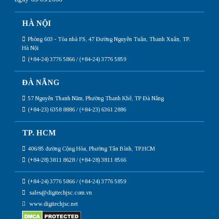
HÀ NỘI
Phòng 603 - Tòa nhà FS, 47 Đường Nguyễn Tuân, Thanh Xuân, TP.
Hà Nội
(+84-24) 3776 5866 / (+84-24) 3776 5859
ĐÀ NẴNG
57 Nguyễn Thanh Năm, Phường Thanh Khê, TP Đà Nẵng
(+84-23) 6358 8886 / (+84-23) 6361 2886
TP. HCM
406/85 đường Cộng Hòa, Phường Tân Bình, TP.HCM
(+84-28) 3811 8628 / (+84-28) 3811 8566
(+84-24) 3776 5866 / (+84-24) 3776 5859
sales@digitechjsc.com.vn
www.digitechjsc.net