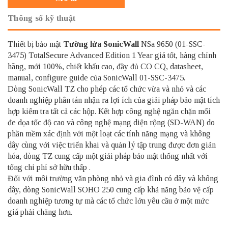
Thông số kỹ thuật
Thiết bị bảo mật
Tường lửa SonicWall
NSa 9650 (01-SSC-
3475) TotalSecure Advanced Edition 1 Year giá tốt, hàng chính
hãng, mới 100%, chiết khấu cao, đầy đủ CO CQ, datasheet,
manual, configure guide của SonicWall 01-SSC-3475.
Dòng SonicWall TZ cho phép các tổ chức vừa và nhỏ và các
doanh nghiệp phân tán nhận ra lợi ích của giải pháp bảo mật tích
hợp kiểm tra tất cả các hộp. Kết hợp công nghệ ngăn chặn mối
đe dọa tốc độ cao và công nghệ mạng diện rộng (SD-WAN) do
phần mềm xác định với một loạt các tính năng mạng và không
dây cùng với việc triển khai và quản lý tập trung được đơn giản
hóa, dòng TZ cung cấp một giải pháp bảo mật thống nhất với
tổng chi phí sở hữu thấp .
Đối với môi trường văn phòng nhỏ và gia đình có dây và không
dây, dòng SonicWall SOHO 250 cung cấp khả năng bảo vệ cấp
doanh nghiệp tương tự mà các tổ chức lớn yêu cầu ở một mức
giá phải chăng hơn.