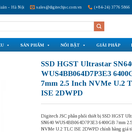
uân - Hà Nội
sales@digitechjsc.com.vn
(+84-24) 3776 5866
ỆU
SẢN PHẨM
NỔI BẬT
GIẢI PHÁP
SSD HGST Ultrastar SN64
WUS4BB064D7P3E3 6400
7mm 2.5 Inch NVMe U.2 
ISE 2DWPD
Digitech JSC phân phối thiết bị SSD HGST Ult
SN640 WUS4BB064D7P3E3 6400GB 7mm 2.5 
NVMe U.2 TLC ISE 2DWPD chính hãng giá tốt