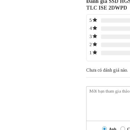
Đánh giá SSD HG
TLC ISE 2DWPD
5
4
3
2
1
Chưa có đánh giá nào.
Anh
C