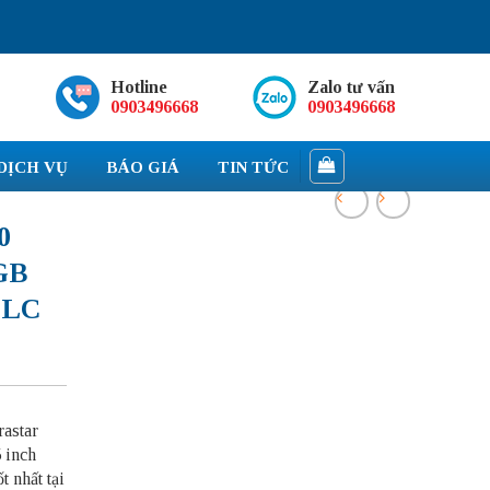
Hotline
Zalo tư vấn
0903496668
0903496668
DỊCH VỤ
BÁO GIÁ
TIN TỨC
0
GB
TLC
rastar
inch
 nhất tại