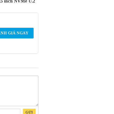
5 inch NVMe U.2
NH GIÁ NGAY
GỬI