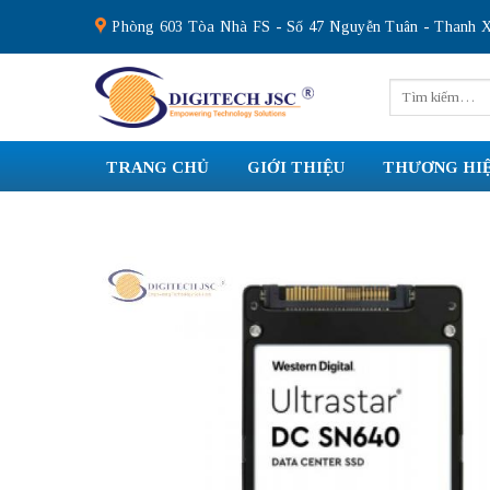
Skip
Phòng 603 Tòa Nhà FS - Số 47 Nguyễn Tuân - Thanh X
to
content
Tìm
kiếm:
TRANG CHỦ
GIỚI THIỆU
THƯƠNG HI