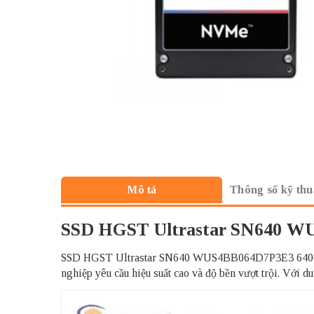
Thông số kỹ thu
Mô tả
SSD HGST Ultrastar SN640 W
SSD HGST Ultrastar SN640 WUS4BB064D7P3E3 6400GB 
nghiệp yêu cầu hiệu suất cao và độ bền vượt trội. Với