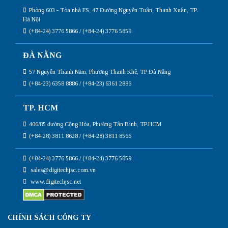
Phòng 603 - Tòa nhà FS, 47 Đường Nguyễn Tuân, Thanh Xuân, TP.
Hà Nội
(+84-24) 3776 5866 / (+84-24) 3776 5859
ĐÀ NẴNG
57 Nguyễn Thanh Năm, Phường Thanh Khê, TP Đà Nẵng
(+84-23) 6358 8886 / (+84-23) 6361 2886
TP. HCM
406/85 đường Cộng Hòa, Phường Tân Bình, TP.HCM
(+84-28) 3811 8628 / (+84-28) 3811 8566
(+84-24) 3776 5866 / (+84-24) 3776 5859
sales@digitechjsc.com.vn
www.digitechjsc.net
CHÍNH SÁCH CÔNG TY