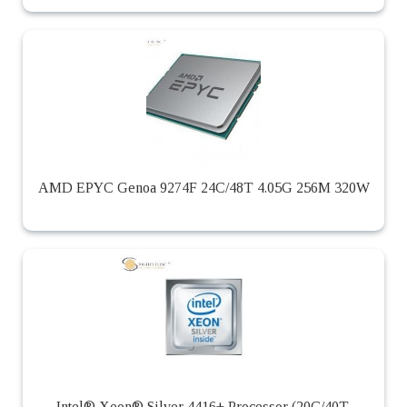
AMD EPYC Genoa 9274F 24C/48T 4.05G 256M 320W
Intel® Xeon® Silver 4416+ Processor (20C/40T,