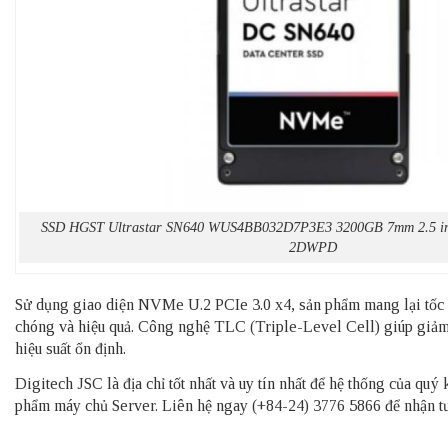
SSD HGST Ultrastar SN640 WUS4BB032D7P3E3 3200GB 7mm 2.5 i
2DWPD
Sử dụng giao diện NVMe U.2 PCIe 3.0 x4, sản phẩm mang lại tốc đ
chóng và hiệu quả. Công nghệ TLC (Triple-Level Cell) giúp giảm 
hiệu suất ổn định.
Digitech JSC là địa chỉ tốt nhất và uy tín nhất để hệ thống của qu
phẩm
máy chủ Server
. Liên hệ ngay (+84-24) 3776 5866 để nhận tư 