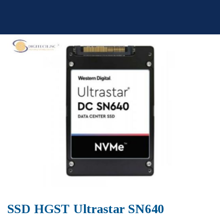
Skip
to
content
SSD HGST Ultrastar SN640