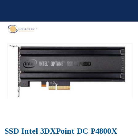
Skip
to
content
SSD Intel 3DXPoint DC P4800X