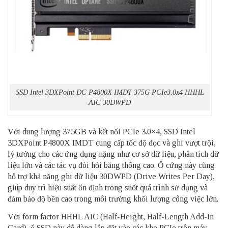
SSD Intel 3DXPoint DC P4800X IMDT 375G PCIe3.0x4 HHHL
AIC 30DWPD
Với dung lượng 375GB và kết nối PCIe 3.0×4, SSD Intel
3DXPoint P4800X IMDT cung cấp tốc độ đọc và ghi vượt trội,
lý tưởng cho các ứng dụng nặng như cơ sở dữ liệu, phân tích dữ
liệu lớn và các tác vụ đòi hỏi băng thông cao. Ổ cứng này cũng
hỗ trợ khả năng ghi dữ liệu 30DWPD (Drive Writes Per Day),
giúp duy trì hiệu suất ổn định trong suốt quá trình sử dụng và
đảm bảo độ bền cao trong môi trường khối lượng công việc lớn.
Với form factor HHHL AIC (Half-Height, Half-Length Add-In
Card), ổ SSD này dễ dàng lắp đặt vào các khe PCIe trên máy