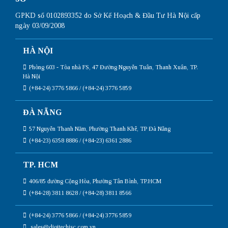
GPKD số 0102893352 do Sở Kế Hoạch & Đầu Tư Hà Nội cấp
ngày 03/09/2008
HÀ NỘI
Phòng 603 - Tòa nhà FS, 47 Đường Nguyễn Tuân, Thanh Xuân, TP.
Hà Nội
(+84-24) 3776 5866 / (+84-24) 3776 5859
ĐÀ NẴNG
57 Nguyễn Thanh Năm, Phường Thanh Khê, TP Đà Nẵng
(+84-23) 6358 8886 / (+84-23) 6361 2886
TP. HCM
406/85 đường Cộng Hòa, Phường Tân Bình, TP.HCM
(+84-28) 3811 8628 / (+84-28) 3811 8566
(+84-24) 3776 5866 / (+84-24) 3776 5859
sales@digitechjsc.com.vn