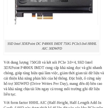
SSD Intel 3DXPoint DC P4800X IMDT 750G PCIe3.0x4 HHHL
AIC 30DWPD
Với dung lượng 750GB và kết nối PCIe 3.0×4, SSD Intel
3DXPoint P4800X IMDT cung cấp khả năng đọc và ghi nhanh
chóng, giúp tăng hiệu quả làm việc, giảm thời gian tải dữ liệu và
cải thiện khả năng phản hồi của hệ thống. Đặc biệt, ổ cứng này
hỗ trợ 30DWPD (Drive Writes Per Day), mang đến độ bền cao
và khả năng chịu tải lớn ngay cả trong môi trường ghi dữ liệu
liên tục.
Với form factor HHHL AIC (Half-Height, Half-Length Add-In
Card), ổ SSD này được thiết kế để lắp đặt vào các khe PCIe trên