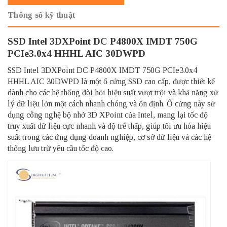
Thông số kỹ thuật
SSD Intel 3DXPoint DC P4800X IMDT 750G
PCIe3.0x4 HHHL AIC 30DWPD
SSD Intel 3DXPoint DC P4800X IMDT 750G PCIe3.0x4
HHHL AIC 30DWPD là một ổ cứng SSD cao cấp, được thiết kế
dành cho các hệ thống đòi hỏi hiệu suất vượt trội và khả năng xử
lý dữ liệu lớn một cách nhanh chóng và ổn định. Ổ cứng này sử
dụng công nghệ bộ nhớ 3D XPoint của Intel, mang lại tốc độ
truy xuất dữ liệu cực nhanh và độ trễ thấp, giúp tối ưu hóa hiệu
suất trong các ứng dụng doanh nghiệp, cơ sở dữ liệu và các hệ
thống lưu trữ yêu cầu tốc độ cao.