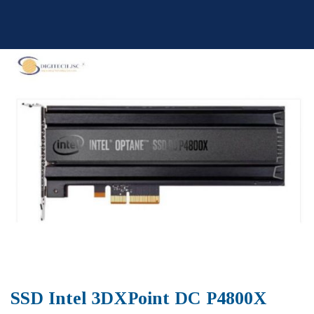
Skip
to
content
SSD Intel 3DXPoint DC P4800X