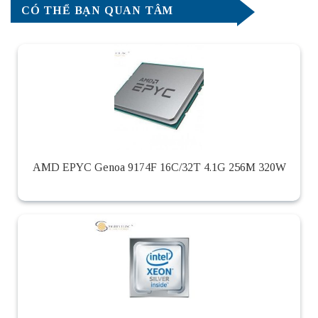
CÓ THỂ BẠN QUAN TÂM
AMD EPYC Genoa 9174F 16C/32T 4.1G 256M 320W