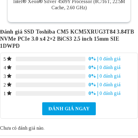
Intel® Xeon® Silver 4509Y Processor (8C/16T, 22.5M
Cache, 2.60 GHz)
Đánh giá SSD Toshiba CM5 KCM5XRUG3T84 3.84TB
NVMe PCIe 3.0 x4 2×2 BiCS3 2.5 inch 15mm SIE
1DWPD
0%
| 0 đánh giá
5
0%
| 0 đánh giá
4
0%
| 0 đánh giá
3
0%
| 0 đánh giá
2
0%
| 0 đánh giá
1
ĐÁNH GIÁ NGAY
Chưa có đánh giá nào.