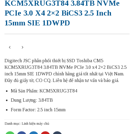
KCM5XRUG3T84 3.84TB NVMe
PCIe 3.0 X4 2×2 BiCS3 2.5 Inch
15mm SIE 1DWPD
Digitech JSC phân phối thiết bị SSD Toshiba CM5
KCM5XRUG3T84 3.84TB NVMe PCIe 3.0 x4 2×2 BiCS3 2.5
inch 15mm SIE 1DWPD chính hãng giá tốt nhất tại Việt Nam.
Đầy đủ giấy tờ, CO CQ. Liên hệ để nhận tư vấn và báo giá.
Mã Sản Phẩm: KCM5XRUG3T84
Dung Lượng: 3.84TB
Form Factor: 2.5 inch 15mm
Danh mục:
Linh kiện máy chủ