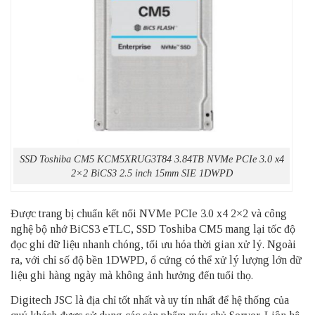
SSD Toshiba CM5 KCM5XRUG3T84 3.84TB NVMe PCIe 3.0 x4
2×2 BiCS3 2.5 inch 15mm SIE 1DWPD
Được trang bị chuẩn kết nối NVMe PCIe 3.0 x4 2×2 và công
nghệ bộ nhớ BiCS3 eTLC, SSD Toshiba CM5 mang lại tốc độ
đọc ghi dữ liệu nhanh chóng, tối ưu hóa thời gian xử lý. Ngoài
ra, với chỉ số độ bền 1DWPD, ổ cứng có thể xử lý lượng lớn dữ
liệu ghi hàng ngày mà không ảnh hưởng đến tuổi thọ.
Digitech JSC là địa chỉ tốt nhất và uy tín nhất để hệ thống của