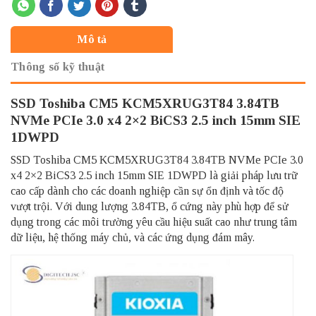
Mô tả
Thông số kỹ thuật
SSD Toshiba CM5 KCM5XRUG3T84 3.84TB
NVMe PCIe 3.0 x4 2×2 BiCS3 2.5 inch 15mm SIE
1DWPD
SSD Toshiba CM5 KCM5XRUG3T84 3.84TB NVMe PCIe 3.0
x4 2×2 BiCS3 2.5 inch 15mm SIE 1DWPD là giải pháp lưu trữ
cao cấp dành cho các doanh nghiệp cần sự ổn định và tốc độ
vượt trội. Với dung lượng 3.84TB, ổ cứng này phù hợp để sử
dụng trong các môi trường yêu cầu hiệu suất cao như trung tâm
dữ liệu, hệ thống máy chủ, và các ứng dụng đám mây.