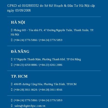
GPKD số 0102893352 do Sở Kế Hoạch & Đầu Tư Hà Nội cấp
ngày 03/09/2008
HÀ NỘI
Phòng 603 - Tòa nhà FS, 47 Đường Nguyễn Tuân, Thanh Xuân, TP.
Hà Nội
(+84-24) 3776 5866 / (+84-24) 3776 5859
ĐÀ NẴNG
57 Nguyễn Thanh Năm, Phường Thanh Khê, TP Đà Nẵng
(+84-23) 6358 8886 / (+84-23) 6361 2886
TP. HCM
406/85 đường Cộng Hòa, Phường Tân Bình, TP.HCM
(+84-28) 3811 8628 / (+84-28) 3811 8566
(+84-24) 3776 5866 / (+84-24) 3776 5859
sales@digitechjsc.com.vn