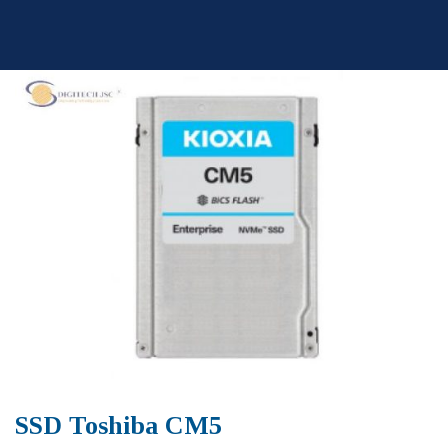
Skip
to
content
SSD Toshiba CM5