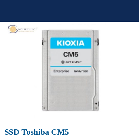
Skip
to
content
SSD Toshiba CM5