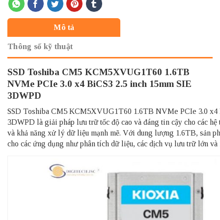
Mô tả
Thông số kỹ thuật
SSD Toshiba CM5 KCM5XVUG1T60 1.6TB
NVMe PCIe 3.0 x4 BiCS3 2.5 inch 15mm SIE
3DWPD
SSD Toshiba CM5 KCM5XVUG1T60 1.6TB NVMe PCIe 3.0 x4 Bi
3DWPD là giải pháp lưu trữ tốc độ cao và đáng tin cậy cho các hệ t
và khả năng xử lý dữ liệu mạnh mẽ. Với dung lượng 1.6TB, sản phẩ
cho các ứng dụng như phân tích dữ liệu, các dịch vụ lưu trữ lớn v