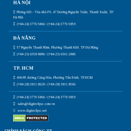
HÀ NỘI
Phòng 603 - Tòa nhà FS, 47 Đường Nguyễn Tuân, Thanh Xuân, TP.
Hà Nội
(+84-24) 3776 5866 / (+84-24) 3776 5859
ĐÀ NẴNG
57 Nguyễn Thanh Năm, Phường Thanh Khê, TP Đà Nẵng
(+84-23) 6358 8886 / (+84-23) 6361 2886
TP. HCM
406/85 đường Cộng Hòa, Phường Tân Bình, TP.HCM
(+84-28) 3811 8628 / (+84-28) 3811 8566
(+84-24) 3776 5866 / (+84-24) 3776 5859
sales@digitechjsc.com.vn
www.digitechjsc.net