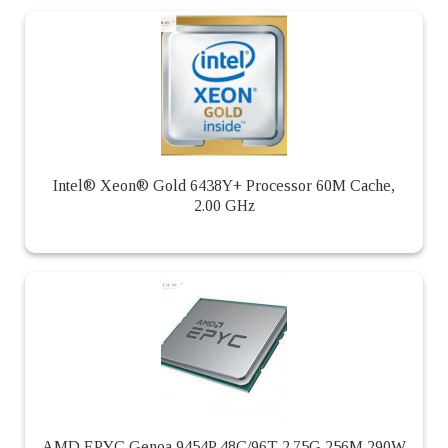
Intel® Xeon® Gold 6438Y+ Processor 60M Cache,
2.00 GHz
AMD EPYC Genoa 9454P 48C/96T 2.75G 256M 290W