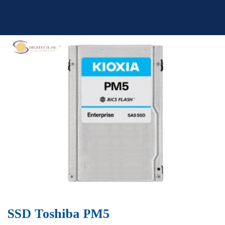
Skip
to
content
SSD Toshiba PM5