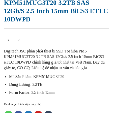
KPM51MUG3T20 3.2TB SAS
12Gb/s 2.5 Inch 15mm BiCS3 ETLC
10DWPD
Digitech JSC phân phối thiết bị SSD Toshiba PM5
KPM51MUG3T20 3.2TB SAS 12Gb/s 2.5 inch 15mm BiCS3
eTLC 10DWPD chính hãng giá tốt nhất tại Việt Nam. Đầy đủ
giấy tờ, CO CQ. Liên hệ để nhận tư vấn và báo giá.
Mã Sản Phẩm: KPM51MUG3T20
Dung Lượng: 3.2TB
Form Factor: 2.5 inch 15mm
Danh mục:
Linh kiện máy chủ