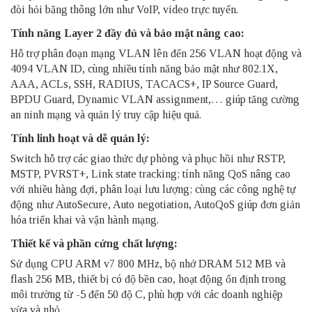
đòi hỏi băng thông lớn như VoIP, video trực tuyến.
Tính năng Layer 2 đầy đủ và bảo mật nâng cao:
Hỗ trợ phân đoạn mạng VLAN lên đến 256 VLAN hoạt động và
4094 VLAN ID, cùng nhiều tính năng bảo mật như 802.1X,
AAA, ACLs, SSH, RADIUS, TACACS+, IP Source Guard,
BPDU Guard, Dynamic VLAN assignment,… giúp tăng cường
an ninh mạng và quản lý truy cập hiệu quả.
Tính linh hoạt và dễ quản lý:
Switch hỗ trợ các giao thức dự phòng và phục hồi như RSTP,
MSTP, PVRST+, Link state tracking; tính năng QoS nâng cao
với nhiều hàng đợi, phân loại lưu lượng; cùng các công nghệ tự
động như AutoSecure, Auto negotiation, AutoQoS giúp đơn giản
hóa triển khai và vận hành mạng.
Thiết kế và phần cứng chất lượng:
Sử dụng CPU ARM v7 800 MHz, bộ nhớ DRAM 512 MB và
flash 256 MB, thiết bị có độ bền cao, hoạt động ổn định trong
môi trường từ -5 đến 50 độ C, phù hợp với các doanh nghiệp
vừa và nhỏ.