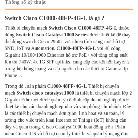
Thông số kỹ thuật
Switch Cisco C1000-48FP-4G-L là gì ?
Thiết bị chuyển mạch
Switch Cisco C1000-48FP-4G-L
thuộc
dòng
Switch Cisco Catalyst 1000 Series
được thiết kế để thay
thế dòng switch Cisco 2960L với nhiều tính năng mới hỗ trợ
SND, IoT và Automation.
C1000-48FP-4G-L
với 48 cổng
Gigabit 10/100/1000 Ethernet hỗ trợ PoE+ với tổng công suất
lên tới 740W, 4x 1G SFP uplinks, cung cấp các kết nối Layer 2
trong hệ thống mạng và cấp nguồn cho các thiết bị Camera, Ip
Phone…
Trong đó , sản phẩm
C1000-48FP-4G-L
Thiết bị chuyển
mạch
Switch cisco cataslyst 1000
là thiết bị chuyển mạch lớp 2
Gigabit Ethernet được quản lý cố định cấp doanh nghiệp được
thiết kế cho các doanh nghiệp nhỏ và văn phòng chi nhánh. Đây
là các thiết bị chuyển mạch đơn giản, linh hoạt và an toàn, lý
tưởng cho việc triển khai Internet of Things (IoT) không cần
dây và quan trọng. Cisco Catalyst 1000 hoạt động trên Phần
mềm Cisco IOS và hỗ trợ quản lý thiết bị và quản lý mạng đơn