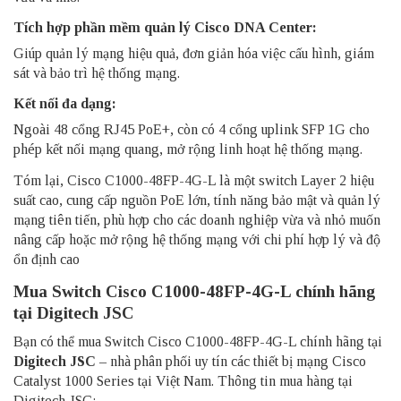
Tích hợp phần mềm quản lý Cisco DNA Center:
Giúp quản lý mạng hiệu quả, đơn giản hóa việc cấu hình, giám
sát và bảo trì hệ thống mạng.
Kết nối đa dạng:
Ngoài 48 cổng RJ45 PoE+, còn có 4 cổng uplink SFP 1G cho
phép kết nối mạng quang, mở rộng linh hoạt hệ thống mạng.
Tóm lại, Cisco C1000-48FP-4G-L là một switch Layer 2 hiệu
suất cao, cung cấp nguồn PoE lớn, tính năng bảo mật và quản lý
mạng tiên tiến, phù hợp cho các doanh nghiệp vừa và nhỏ muốn
nâng cấp hoặc mở rộng hệ thống mạng với chi phí hợp lý và độ
ổn định cao
Mua Switch Cisco C1000-48FP-4G-L chính hãng
tại Digitech JSC
Bạn có thể mua Switch Cisco C1000-48FP-4G-L chính hãng tại
Digitech JSC
– nhà phân phối uy tín các thiết bị mạng Cisco
Catalyst 1000 Series tại Việt Nam. Thông tin mua hàng tại
Digitech JSC: