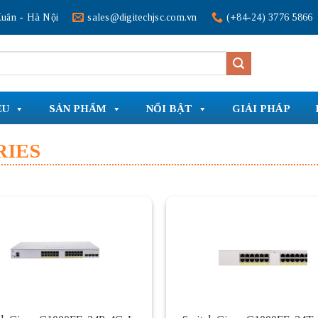
uân - Hà Nội
sales@digitechjsc.com.vn
(+84-24) 3776 5866
ỆU
SẢN PHẨM
NỔI BẬT
GIẢI PHÁP
RIES