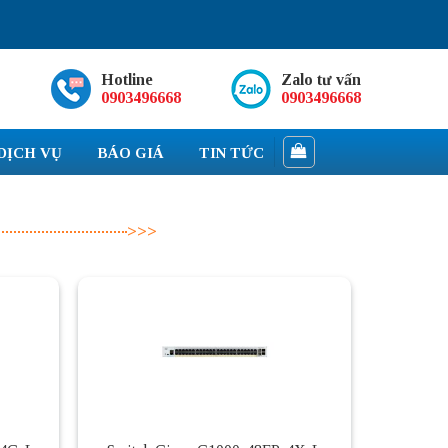
Hotline
Zalo tư vấn
0903496668
0903496668
DỊCH VỤ
BÁO GIÁ
TIN TỨC