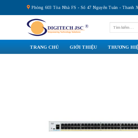
Skip
Phòng 603 Tòa Nhà FS - Số 47 Nguyễn Tuân - Thanh X
to
content
Tìm
kiếm:
TRANG CHỦ
GIỚI THIỆU
THƯƠNG HI