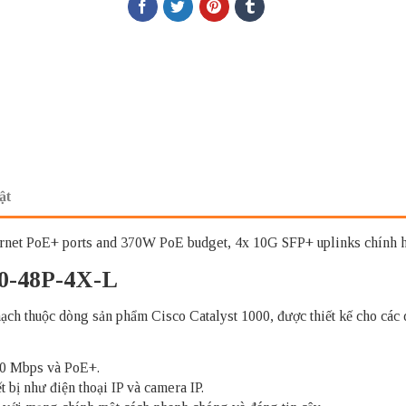
ật
rnet PoE+ ports and 370W PoE budget, 4x 10G SFP+ uplinks chính h
00-48P-4X-L
ch thuộc dòng sản phẩm Cisco Catalyst 1000, được thiết kế cho các
00 Mbps và PoE+.
bị như điện thoại IP và camera IP.