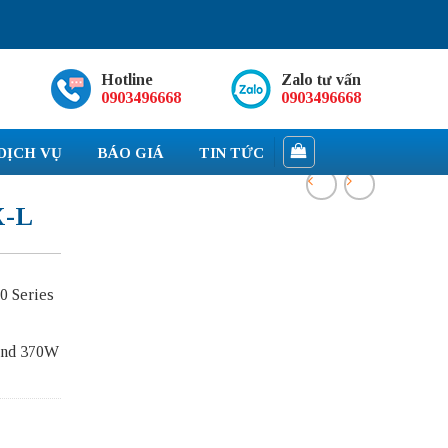
Hotline
Zalo tư vấn
0903496668
0903496668
DỊCH VỤ
BÁO GIÁ
TIN TỨC
X-L
0 Series
 and 370W