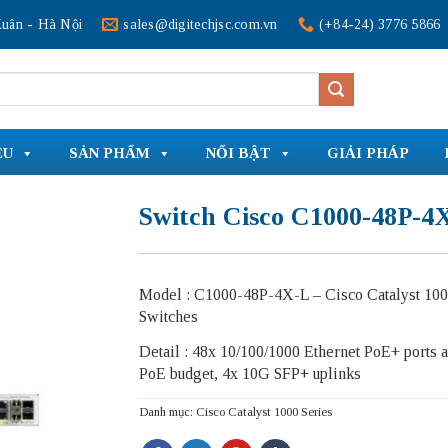
uân - Hà Nội
sales@digitechjsc.com.vn
(+84-24) 3776 5866
ỆU
SẢN PHẨM
NỔI BẬT
GIẢI PHÁP
Switch Cisco C1000-48P-4
Model : C1000-48P-4X-L – Cisco Catalyst 100
Switches
Detail : 48x 10/100/1000 Ethernet PoE+ ports
PoE budget, 4x 10G SFP+ uplinks
Danh mục:
Cisco Catalyst 1000 Series