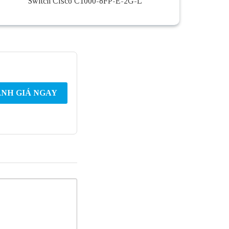
Switch Cisco C1000-8FP-E-2G-L
NH GIÁ NGAY