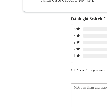
Switch Cisco C1000FE-24P-4G-L
Đánh giá Switch C
5
4
3
2
1
Chưa có đánh giá nào.