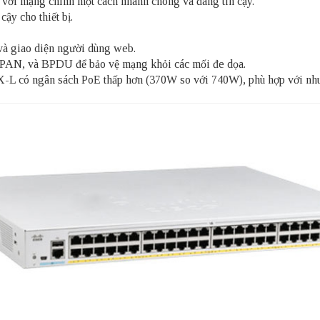
 với mạng chính một cách nhanh chóng và đáng tin cậy.
cậy cho thiết bị.
 và giao diện người dùng web.
 SPAN, và BPDU để bảo vệ mạng khỏi các mối đe dọa.
 có ngân sách PoE thấp hơn (370W so với 740W), phù hợp với nhu cầ