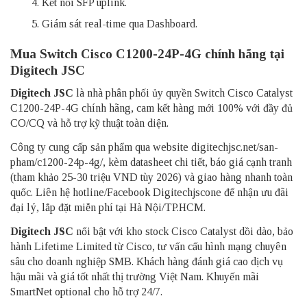
Kết nối SFP uplink.
Giám sát real-time qua Dashboard.​
Mua Switch Cisco C1200-24P-4G chính hãng tại
Digitech JSC
Digitech JSC
là nhà phân phối ủy quyền Switch Cisco Catalyst
C1200-24P-4G chính hãng, cam kết hàng mới 100% với đầy đủ
CO/CQ và hỗ trợ kỹ thuật toàn diện.
Công ty cung cấp sản phẩm qua website digitechjsc.net/san-
pham/c1200-24p-4g/, kèm datasheet chi tiết, báo giá cạnh tranh
(tham khảo 25-30 triệu VND tùy 2026) và giao hàng nhanh toàn
quốc. Liên hệ hotline/Facebook Digitechjscone để nhận ưu đãi
đại lý, lắp đặt miễn phí tại Hà Nội/TP.HCM.
​Digitech JSC
nổi bật với kho stock Cisco Catalyst dồi dào, bảo
hành Lifetime Limited từ Cisco, tư vấn cấu hình mạng chuyên
sâu cho doanh nghiệp SMB. Khách hàng đánh giá cao dịch vụ
hậu mãi và giá tốt nhất thị trường Việt Nam. Khuyến mãi
SmartNet optional cho hỗ trợ 24/7.​