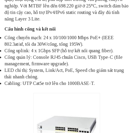
nghiệp. Với MTBF lên đến 698.220 giờ ở 25°C, switch đảm bảo
độ tin cậy cao, hỗ trợ IPv4/IPv6 static routing và đầy đủ tính
năng Layer 3 Lite.​
Cấu hình cổng và kết nối
Cổng chuyển mạch: 24 x 10/100/1000 Mbps PoE+ (IEEE
802.3at/af, tối đa 30W/cổng, tổng 195W).
Cổng uplink: 4 x 1Gbps SFP (hỗ trợ kết nối quang fiber).
Cổng quản lý: Console RJ45 chuẩn Cisco, USB Type-C (file
management, firmware upgrade).
LED chỉ thị: System, Link/Act, PoE, Speed cho giám sát trạng
thái nhanh chóng.
Cabling: UTP Cat5e trở lên cho 1000BASE-T.​