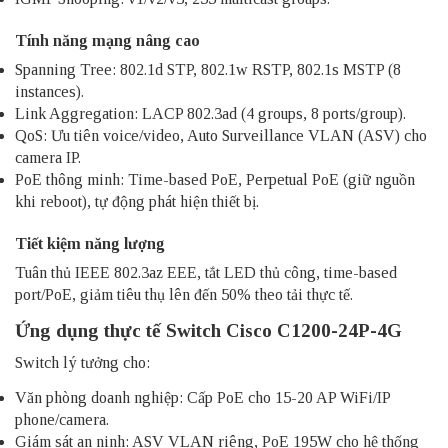
Tính năng mạng nâng cao
Spanning Tree: 802.1d STP, 802.1w RSTP, 802.1s MSTP (8
instances).
Link Aggregation: LACP 802.3ad (4 groups, 8 ports/group).
QoS: Ưu tiên voice/video, Auto Surveillance VLAN (ASV) cho
camera IP.
PoE thông minh: Time-based PoE, Perpetual PoE (giữ nguồn
khi reboot), tự động phát hiện thiết bị.​
Tiết kiệm năng lượng
Tuân thủ IEEE 802.3az EEE, tắt LED thủ công, time-based
port/PoE, giảm tiêu thụ lên đến 50% theo tải thực tế.​
Ứng dụng thực tế Switch Cisco C1200-24P-4G
Switch lý tưởng cho:
Văn phòng doanh nghiệp: Cấp PoE cho 15-20 AP WiFi/IP
phone/camera.
Giám sát an ninh: ASV VLAN riêng, PoE 195W cho hệ thống