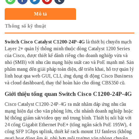
Mô tả
Thông số kỹ thuật
Switch Cisco Catalyst
C1200-24P-4G
là thiết bị chuyển mạch
Layer 2+ quản lý thông minh thuộc dòng Catalyst 1200 Series
của Cisco, được thiết kế dành riêng cho doanh nghiệp vừa và
nhỏ (SMB) với nhu cầu mạng hiệu suất cao và PoE mạnh mẽ. Sản
phẩm mang đến giải pháp toàn diện, dễ triển khai, hỗ trợ quản lý
linh hoạt qua web GUI, CLI, ứng dụng di động Cisco Business
và cloud dashboard, thay thế hoàn hảo cho dòng CBS350 cũ.​
Giới thiệu tổng quan Switch Cisco C1200-24P-4G
Cisco Catalyst C1200-24P-4G ra mắt nhằm đáp ứng nhu cầu
mạng hiện đại cho văn phòng lớn, chi nhánh doanh nghiệp hoặc
hệ thống giám sát/video quy mô trung bình. Thiết bị nổi bật với
24 cổng Gigabit Ethernet PoE+ (tổng ngân sách PoE 195W), 4
cổng SFP 1Gbps uplink, thiết kế rack-mount 1U fanless (không
quạt) hoạt động êm ái, phù hợp môi trường văn phòng chuyên