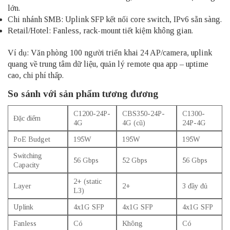
lớn.
Chi nhánh SMB: Uplink SFP kết nối core switch, IPv6 sẵn sàng.
Retail/Hotel: Fanless, rack-mount tiết kiệm không gian.​
Ví dụ: Văn phòng 100 người triển khai 24 AP/camera, uplink
quang về trung tâm dữ liệu, quản lý remote qua app – uptime
cao, chi phí thấp.​
So sánh với sản phẩm tương đương
C1200-24P-
CBS350-24P-
C1300-
Đặc điểm
4G
4G (cũ)
24P-4G
PoE Budget
195W
195W
195W
Switching
56 Gbps
52 Gbps
56 Gbps
Capacity
2+ (static
Layer
2+
3 đầy đủ
L3)
Uplink
4x1G SFP
4x1G SFP
4x1G SFP
Fanless
Có
Không
Có