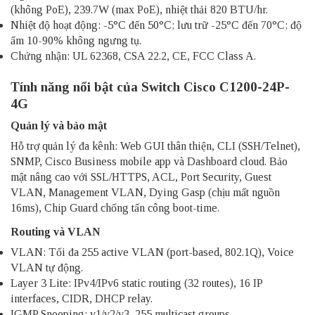
(không PoE), 239.7W (max PoE), nhiệt thải 820 BTU/hr.
Nhiệt độ hoạt động: -5°C đến 50°C; lưu trữ -25°C đến 70°C; độ
ẩm 10-90% không ngưng tụ.
Chứng nhận: UL 62368, CSA 22.2, CE, FCC Class A.​
Tính năng nổi bật của Switch Cisco C1200-24P-
4G
Quản lý và bảo mật
Hỗ trợ quản lý đa kênh: Web GUI thân thiện, CLI (SSH/Telnet),
SNMP, Cisco Business mobile app và Dashboard cloud. Bảo
mật nâng cao với SSL/HTTPS, ACL, Port Security, Guest
VLAN, Management VLAN, Dying Gasp (chịu mất nguồn
16ms), Chip Guard chống tấn công boot-time.​
Routing và VLAN
VLAN: Tối đa 255 active VLAN (port-based, 802.1Q), Voice
VLAN tự động.
Layer 3 Lite: IPv4/IPv6 static routing (32 routes), 16 IP
interfaces, CIDR, DHCP relay.
IGMP Snooping: v1/v2/v3, 255 multicast groups.​