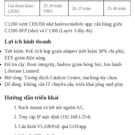
Giá tham khảo
25-30 triệu
20-25 triệu
35-40 triệu ​
(2026)
VND
C1200 vượt CBS350 nhờ fanless/mobile app; cân bằng giữa
C1200-8FP (nhỏ) và C1300 (Layer 3 đầy đủ).​
Lợi ích kinh doanh
Tiết kiệm: PoE tích hợp giảm adapter (tiết kiệm 30% chi phí),
EEE giảm điện năng.
Độ tin cậy: Boot integrity, fanless giảm hỏng hóc, bảo hành
Lifetime Limited.
Mở rộng: Tương thích Catalyst Center, stacking tùy chọn.
Dễ dùng: Không cần IT chuyên sâu, triển khai plug-and-play.​
Hướng dẫn triển khai
Rack-mount và kết nối nguồn AC.
Truy cập IP mặc định (192.168.1.254).
Cấu hình VLAN/PoE qua GUI/app.