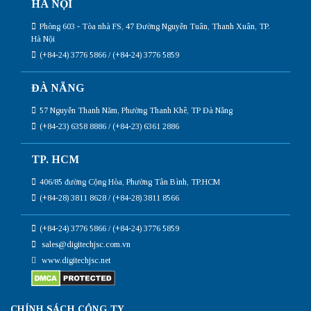
HÀ NỘI
Phòng 603 - Tòa nhà FS, 47 Đường Nguyễn Tuân, Thanh Xuân, TP.
Hà Nội
(+84-24) 3776 5866 / (+84-24) 3776 5859
ĐÀ NẴNG
57 Nguyễn Thanh Năm, Phường Thanh Khê, TP Đà Nẵng
(+84-23) 6358 8886 / (+84-23) 6361 2886
TP. HCM
406/85 đường Cộng Hòa, Phường Tân Bình, TP.HCM
(+84-28) 3811 8628 / (+84-28) 3811 8566
(+84-24) 3776 5866 / (+84-24) 3776 5859
sales@digitechjsc.com.vn
www.digitechjsc.net
CHÍNH SÁCH CÔNG TY