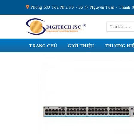
Skip
Phòng 603 Tòa Nhà FS - Số 47 Nguyễn Tuân - Thanh X
to
content
Tìm
kiếm:
TRANG CHỦ
GIỚI THIỆU
THƯƠNG HI