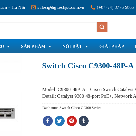
uân - Hà Nội
sales@digitechjsc.com.vn
(+84-24) 3776 5866
ỆU
SẢN PHẨM
NỔI BẬT
GIẢI PHÁP
Switch Cisco C9300-48P-A
Model: C9300-48P-A – Cisco Switch Catalyst 
Detail: Catalyst 9300 48-port PoE+, Network 
Danh mục:
Switch Cisco C9300 Series