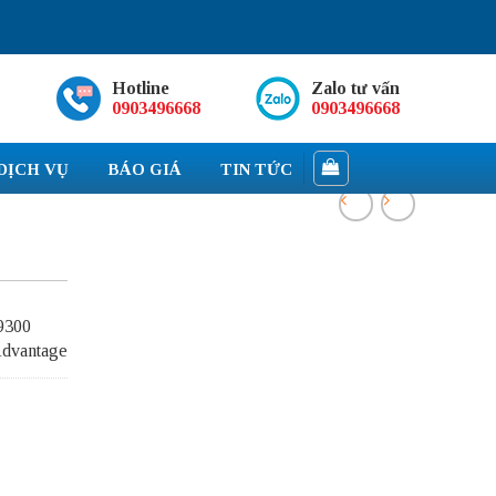
Hotline
Zalo tư vấn
0903496668
0903496668
DỊCH VỤ
BÁO GIÁ
TIN TỨC
9300
Advantage