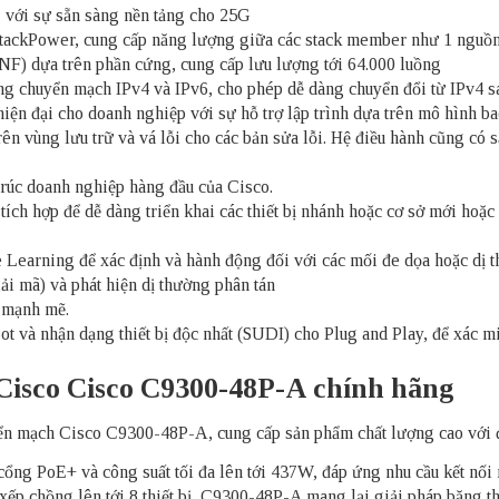
, với sự sẵn sàng nền tảng cho 25G
tackPower, cung cấp năng lượng giữa các stack member như 1 nguồ
F) dựa trên phần cứng, cung cấp lưu lượng tới 64.000 luồng
ng chuyển mạch IPv4 và IPv6, cho phép dễ dàng chuyển đổi từ IPv4 s
 hiện đại cho doanh nghiệp với sự hỗ trợ lập trình dựa trên mô 
ên vùng lưu trữ và vá lỗi cho các bản sửa lỗi. Hệ điều hành cũng có 
rúc doanh nghiệp hàng đầu của Cisco.
 tích hợp để dễ dàng triển khai các thiết bị nhánh hoặc cơ sở mới hoặ
 Learning để xác định và hành động đối với các mối đe dọa hoặc dị 
i mã) và phát hiện dị thường phân tán
 mạnh mẽ.
ot và nhận dạng thiết bị độc nhất (SUDI) cho Plug and Play, để xác
Cisco Cisco C9300-48P-A chính hãng
uyển mạch Cisco C9300-48P-A, cung cấp sản phẩm chất lượng cao với 
cổng PoE+ và công suất tối đa lên tới 437W, đáp ứng nhu cầu kết nối
ếp chồng lên tới 8 thiết bị, C9300-48P-A mang lại giải pháp băng th