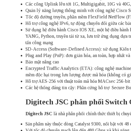
Các cổng Uplink lên tới 1G, Multigigabit, 10G và 40G
Quản lý năng lượng thông minh với công nghệ Cisco S
Tốc độ đường truyền, phần mềm FlexField NetFlow (FN
Hỗ trợ công nghệ IPv6, tự động chuyển đổi giữa các bả
Sử dụng hệ điều hành Cisco IOS XE, một hệ điều hành
YANG, Python, truyền tải từ xa, lưu trữ ứng dụng dựa tr
tấn công mạng
SD-Access (Software-Defined Access): sử dụng Kiến t
Plug and Play (PnP): đơn giản hóa, an toàn, hợp nhất và
Bảo mật nâng cao
Encrypted Traffic Analytics (ETA): công nghệ machine
mềm độc hại trong lưu lượng được mã hóa (không có giả
Hỗ trợ AES-256 với thuật toán mã hóa MACsec 256-bit
Các hệ thống đáng tin cậy: Phần cứng hỗ trợ Secure Bo
Digitech JSC phân phối Switch 
Digitech JSC
là nhà phân phối chính thức thiết bị ch
Sản phẩm này thuộc dòng Catalyst 9300, nổi bật với 48 
Với tốc độ chuyển mạch lên đến 480 Gbps và khả năng x