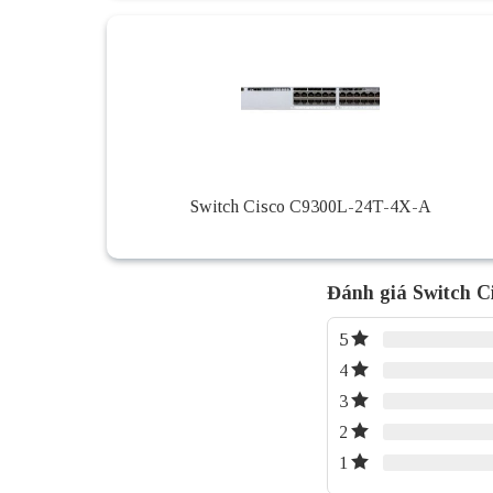
Switch Cisco C9300L-24T-4X-A
Đánh giá Switch C
5
4
3
2
1