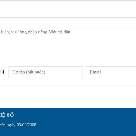
hị
HỆ SỐ
ấp ngày 03/09/2008