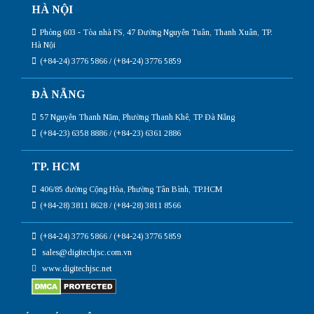
HÀ NỘI
Phòng 603 - Tòa nhà FS, 47 Đường Nguyễn Tuân, Thanh Xuân, TP.
Hà Nội
(+84-24) 3776 5866 / (+84-24) 3776 5859
ĐÀ NẴNG
57 Nguyễn Thanh Năm, Phường Thanh Khê, TP Đà Nẵng
(+84-23) 6358 8886 / (+84-23) 6361 2886
TP. HCM
406/85 đường Cộng Hòa, Phường Tân Bình, TP.HCM
(+84-28) 3811 8628 / (+84-28) 3811 8566
(+84-24) 3776 5866 / (+84-24) 3776 5859
sales@digitechjsc.com.vn
www.digitechjsc.net