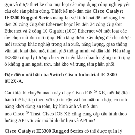
gọn và được thiết kế cho một loạt các ứng dụng công nghiệp yêu
cầu các sản phẩm cứng. Thiết kế mô-đun của
Cisco Catalyst
IE3300 Rugged Series
mang lại sự linh hoạt để mở rộng lên
đến 26 cổng Gigabit Ethernet hoặc lên đến 24 cổng Gigabit
Ethernet và 2 cổng 10 Gigabit (10G) Ethernet với một loạt các
tùy chọn mô-đun mở rộng. Nền tảng được xây dựng để chịu được
môi trường khắc nghiệt trong sản xuất, năng lượng, giao thông
vận tải, khai thác mỏ, thành phố thông minh và dầu khí. Nền tảng
IE3300 cũng lý tưởng cho việc triển khai doanh nghiệp mở rộng
ở không gian ngoài trời, nhà kho và trung tâm phân phối.
Đặc điểm nổi bật của Switch Cisco Industrial IE-3300-
8U2X-A.
®
Các thiết bị chuyển mạch này chạy Cisco IOS
XE, một hệ điều
hành thế hệ tiếp theo với sự tin cậy và bảo mật tích hợp, có tính
năng khởi động an toàn, ký hình ảnh và mô-đun
®
neo Cisco
Trust. Cisco IOS XE cũng cung cấp cấu hình theo
hướng API với các mô hình dữ liệu và API mở.
Cisco Catalyst IE3300 Rugged Series
có thể được quản lý