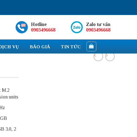
Hotline
Zalo tư vấn
0903496668
0903496668
DỊCH VỤ
BÁO GIÁ
TIN TỨC
x M.2
ion units
GHz
 GB
B 3.0, 2