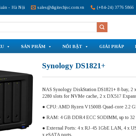
uân - Hà Nội
sales@digitechjsc.com.vn
(+84-24) 3776 5866
ỆU
SẢN PHẨM
NỔI BẬT
GIẢI PHÁP
Synology DS1821+
NAS Synology DiskStation DS1821+ 8-bay, 2 
2280 slots for NVMe cache, 2 x DX517 Expans
● CPU: AMD Ryzen V1500B Quad-core 2.2 
● RAM: 4 GB DDR4 ECC SODIMM, up to 32
● External Ports: 4 x RJ-45 1GbE LAN, 4 x US
x eSATA ports.