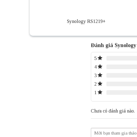
Synology RS1219+
Đánh giá Synolog
5
4
3
2
1
Chưa có đánh giá nào.