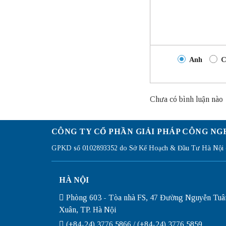
Anh
C
Chưa có bình luận nào
CÔNG TY CỔ PHẦN GIẢI PHÁP CÔNG NG
GPKD số 0102893352 do Sở Kế Hoạch & Đầu Tư Hà Nội c
HÀ NỘI
Phòng 603 - Tòa nhà FS, 47 Đường Nguyễn Tuâ
Xuân, TP. Hà Nội
(+84-24) 3776 5866 / (+84-24) 3776 5859