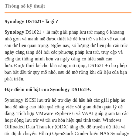
Thông số kỹ thuật
Synology DS1621+ là gì ?
Synology
DS1621 + là một giải pháp lưu trữ mạng 6 khoang
nhỏ gọn và mạnh mẽ được thiết kế để lưu trữ và bảo vệ các tài
sản dữ liệu quan trọng.
Ngày nay, số lượng dữ liệu phi cấu trúc
ngày càng tăng đòi hỏi các phương pháp lưu trữ, truy cập và
cộng tác thông minh hơn và ngày càng có hiệu suất cao
hơn.
Được thiết kế cho khả năng mở rộng, DS1621 + cho phép
bạn bắt đầu từ quy mô nhỏ, sau đó mở rộng khi dữ liệu của bạn
phát triển.
Đặc điểm nổi bật của Synology DS1621+.
Synology iSCSI lưu trữ hỗ trợ đầy đủ hầu hết các giải pháp ảo
hóa để nâng cao hiệu quả công việc với giao diện quản lý dễ
dàng.
Tích hợp VMware vSphere 6 và VAAI giúp giảm tải các
hoạt động lưu trữ và tối ưu hóa hiệu quả tính toán.
Windows
Offloaded Data Transfer (ODX) tăng tốc độ truyền dữ liệu và
tốc độ di chuyển.
Hỗ trợ OpenStack Cinder biến NAS Synology