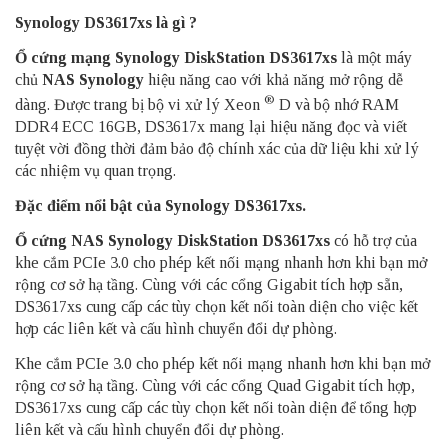
Synology DS3617xs là gì ?
Ổ cứng mạng Synology DiskStation DS3617xs
là một máy
chủ
NAS Synology
hiệu năng cao với khả năng mở rộng dễ
®
dàng. Được trang bị bộ vi xử lý Xeon
D và bộ nhớ RAM
DDR4 ECC 16GB, DS3617x mang lại hiệu năng đọc và viết
tuyệt vời đồng thời đảm bảo độ chính xác của dữ liệu khi xử lý
các nhiệm vụ quan trọng.
Đặc điểm nổi bật của Synology DS3617xs.
Ổ cứng NAS
Synology DiskStation DS3617xs
có
hỗ trợ của
khe cắm PCIe 3.0 cho phép kết nối mạng nhanh hơn khi bạn mở
rộng cơ sở hạ tầng. Cùng với các cổng Gigabit tích hợp sẵn,
DS3617xs cung cấp các tùy chọn kết nối toàn diện cho việc kết
hợp các liên kết và cấu hình chuyển đổi dự phòng.
Khe cắm PCIe 3.0 cho phép kết nối mạng nhanh hơn khi bạn mở
rộng cơ sở hạ tầng. Cùng với các cổng Quad Gigabit tích hợp,
DS3617xs cung cấp các tùy chọn kết nối toàn diện để tổng hợp
liên kết và cấu hình chuyển đổi dự phòng.