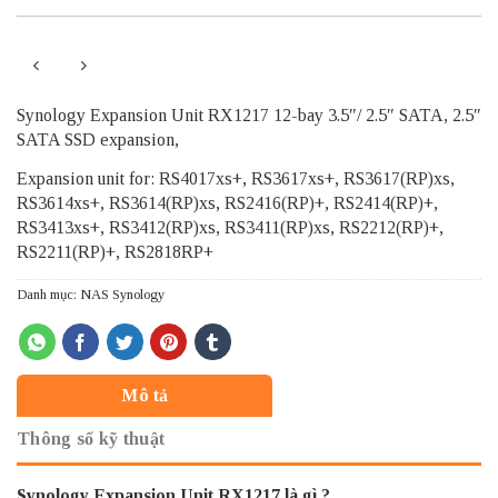
Synology Expansion Unit RX1217 12-bay 3.5″/ 2.5″ SATA, 2.5″
SATA SSD expansion,
Expansion unit for: RS4017xs+, RS3617xs+, RS3617(RP)xs,
RS3614xs+, RS3614(RP)xs, RS2416(RP)+, RS2414(RP)+,
RS3413xs+, RS3412(RP)xs, RS3411(RP)xs, RS2212(RP)+,
RS2211(RP)+, RS2818RP+
Danh mục:
NAS Synology
Mô tả
Thông số kỹ thuật
Synology Expansion Unit RX1217 là gì ?