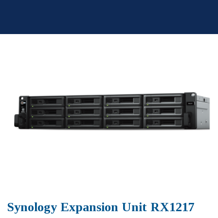
Skip
to
content
Synology Expansion Unit RX1217