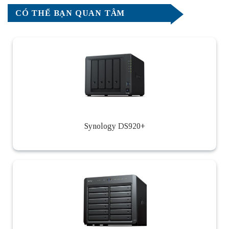
CÓ THỂ BẠN QUAN TÂM
Synology DS920+