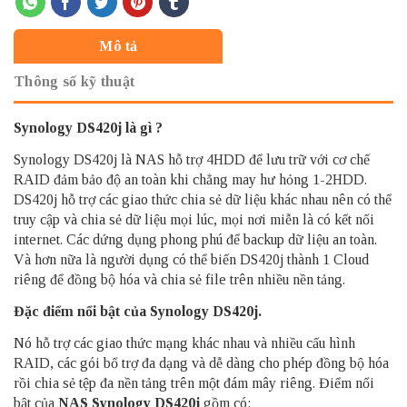
Mô tả
Thông số kỹ thuật
Synology DS420j là gì ?
Synology DS420j là NAS hỗ trợ 4HDD để lưu trữ với cơ chế
RAID đảm bảo độ an toàn khi chẳng may hư hỏng 1-2HDD.
DS420j hỗ trợ các giao thức chia sẻ dữ liệu khác nhau nên có thể
truy cập và chia sẻ dữ liệu mọi lúc, mọi nơi miễn là có kết nối
internet. Các dứng dụng phong phú để backup dữ liệu an toàn.
Và hơn nữa là người dụng có thể biến DS420j thành 1 Cloud
riêng để đồng bộ hóa và chia sẻ file trên nhiều nền tảng.
Đặc điểm nổi bật của Synology DS420j.
Nó hỗ trợ các giao thức mạng khác nhau và nhiều cấu hình
RAID, các gói bổ trợ đa dạng và dễ dàng cho phép đồng bộ hóa
rồi chia sẻ tệp đa nền tảng trên một đám mây riêng. Điểm nổi
bật của
NAS Synology
DS420j
gồm có: