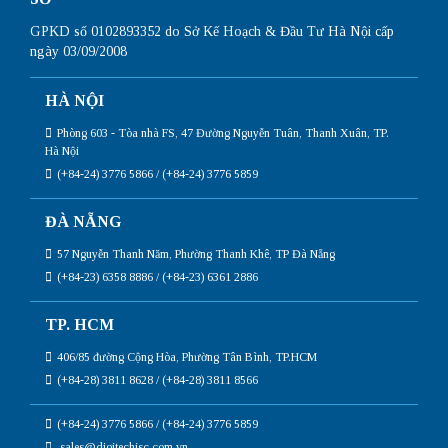
GPKD số 0102893352 do Sở Kế Hoạch & Đầu Tư Hà Nội cấp
ngày 03/09/2008
HÀ NỘI
Phòng 603 - Tòa nhà FS, 47 Đường Nguyễn Tuân, Thanh Xuân, TP.
Hà Nội
(+84-24) 3776 5866 / (+84-24) 3776 5859
ĐÀ NẴNG
57 Nguyễn Thanh Năm, Phường Thanh Khê, TP Đà Nẵng
(+84-23) 6358 8886 / (+84-23) 6361 2886
TP. HCM
406/85 đường Cộng Hòa, Phường Tân Bình, TP.HCM
(+84-28) 3811 8628 / (+84-28) 3811 8566
(+84-24) 3776 5866 / (+84-24) 3776 5859
sales@digitechjsc.com.vn